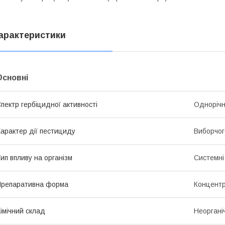
арактеристики
Основні
пектр гербіцидної активності
Однорічні
арактер дії пестициду
Виборчог
ип впливу на організм
Системні
репаративна форма
Концентр
імічний склад
Неоргані