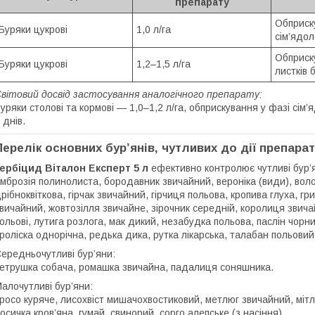
препарату
Обприск
Буряки цукрові
1,0 л/га
сім’ядол
Обприск
Буряки цукрові
1,2–1,5 л/га
листків 
вітовий досвід застосування аналогічного препарату:
уряки столові та кормові — 1,0–1,2 л/га, обприскування у фазі сім
 днів.
Перелік основних бур’янів, чутливих до дії препара
ербіцид Віталон Експерт 5 л
ефективно контролює чутливі бур’
мброзія полинолиста, бородавник звичайний, вероніка (види), воло
рібноквіткова, гірчак звичайний, гірчиця польова, кропива глуха, г
вичайний, жовтозілля звичайне, зірочник середній, королиця звичай
ольові, лутига розлога, мак дикий, незабудка польова, паслін чорни
роліска однорічна, редька дика, рутка лікарська, талабан польови
ередньочутливі бур’яни:
етрушка собача, ромашка звичайна, падалиця соняшника.
алочутливі бур’яни:
росо куряче, лисохвіст мишачохвостиковий, метлюг звичайний, мітл
осичка кров’яна, гумай, свинорий, сорго алепське (з насіння).