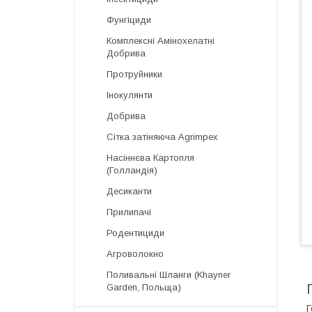
Фунгіциди
Комплексні Амінохелатні
Добрива
Протруйники
Інокулянти
Добрива
Сітка затіняюча Agrimpex
Насіннєва Картопля
(Голландія)
Десиканти
Прилипачі
Родентициди
Агроволокно
Поливальні Шланги (Khayner
Garden, Польща)
Г