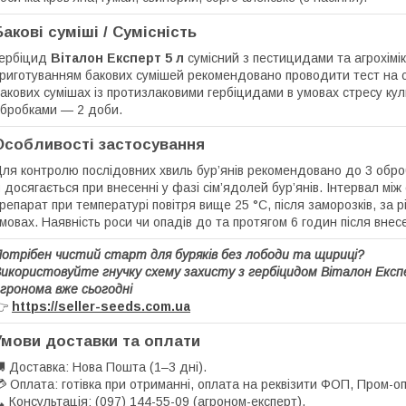
Бакові суміші / Сумісність
ербіцид
Віталон Експерт 5 л
сумісний з пестицидами та агрохім
риготуванням бакових сумішей рекомендовано проводити тест на с
акових сумішах із протизлаковими гербіцидами в умовах стресу кул
бробками — 2 доби.
Особливості застосування
ля контролю послідовних хвиль бур’янів рекомендовано до 3 обр
л
досягається при внесенні у фазі сім’ядолей бур’янів. Інтервал мі
репарат при температурі повітря вище 25 °С, після заморозків, за 
мовах. Наявність роси чи опадів до та протягом 6 годин після внес
отрібен чистий старт для буряків без лободи та щириці?
икористовуйте гнучку схему захисту з гербіцидом Віталон Експ
гронома вже сьогодні
👉
https://seller-seeds.com.ua
Умови доставки та оплати
 Доставка: Нова Пошта (1–3 дні).
 Оплата: готівка при отриманні, оплата на реквізити ФОП, Пром-оп
 Консультація: (097) 144-55-09 (агроном-експерт).