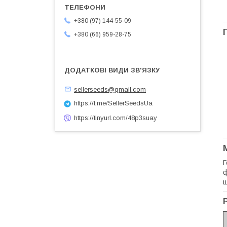
+380 (97) 144-55-09
+380 (66) 959-28-75
sellerseeds@gmail.com
https://t.me/SellerSeedsUa
https://tinyurl.com/48p3suay
Г
ф
ш