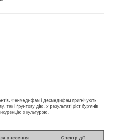
ентів. Фенмедифам і десмедифам пригнічують
 так і ґрунтову дію. У результаті ріст бур’янів
онкуренцію з культурою.
за внесення
Спектр дії