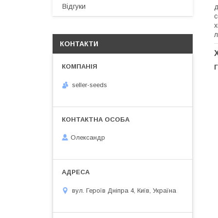
Відгуки
д
с
х
л
КОНТАКТИ
Г
seller-seeds
Олександр
вул. Героїв Дніпра 4, Київ, Україна