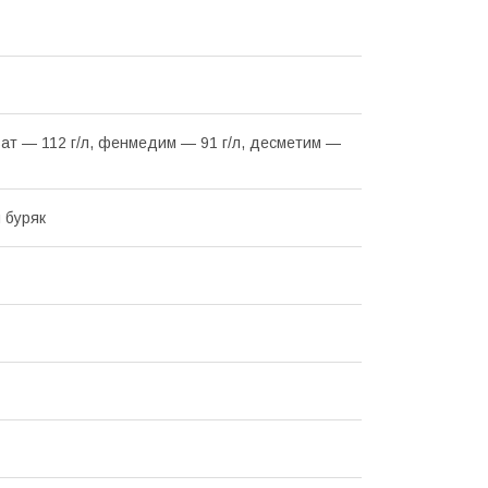
ат — 112 г/л, фенмедим — 91 г/л, десметим —
 буряк