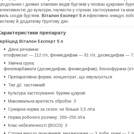
водольних і деяких злакових видів бур’янів у посівах цукрових бу
елективністю до культури, гнучкістю у строках застосування та м
виль сходів бур’янів.
Віталон Експерт 5 л
ефективно знищує лобо
исткову й додаткову ґрунтову дію.
Характеристики препарату
ербіцид Віталон Експерт 5 л
Діючі речовини:
етофумезат — 112 г/л, фенмедифам — 91 г/л, десмедифам — 71
Хімічна група:
фенілкарбамати (десмедифам, фенмедифам), бензофурани (ет
Препаративна форма: концентрат, що емульгується
Тип дії: системний
Культура застосування: буряки цукрові
Максимальна кратність обробок: 3
Сумарна норма за сезон: не більше 3,5 л/га
Норма робочого розчину: 200–250 л/га
Клас небезпечності (ВООЗ): 3
Строки виходу працівників: механізовані — 3 доби, ручні — 7 д