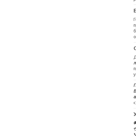
Г
п
б
о
Д
п
у
П
В
а


