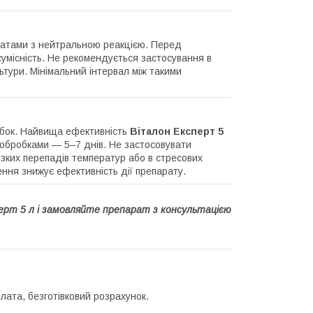
ікатами з нейтральною реакцією. Перед
умісність. Не рекомендується застосування в
ьтури. Мінімальний інтервал між такими
обок. Найвища ефективність
Віталон Експерт 5
ж обробками — 5–7 днів. Не застосовувати
різких перепадів температур або в стресових
ення знижує ефективність дії препарату.
ерт 5 л і замовляйте препарат з консультацією
лата, безготівковий розрахунок.