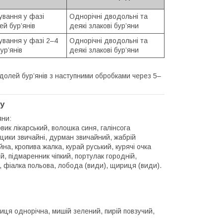
ування у фазі
Однорічні дводольні та
ей бур’янів
деякі злакові бур’яни
ування у фазі 2–4
Однорічні дводольні та
бур’янів
деякі злакові бур’яни
’ядолей бур’янів з наступними обробками через 5–
ту
яни:
вик лікарський, волошка синя, галінсога
рицики звичайні, дурман звичайний, жабрій
на, кропива жалка, курай руський, курячі очка
й, підмаренник чіпкий, портулак городній,
й, фіалка польова, лобода (види), щириця (види).
иця однорічна, мишій зелений, пирій повзучий,