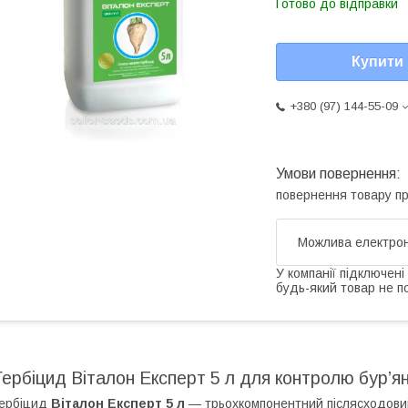
Готово до відправки
Купити
+380 (97) 144-55-09
повернення товару п
У компанії підключені
будь-який товар не п
Гербіцид Віталон Експерт 5 л для контролю бур’яні
ербіцид
Віталон Експерт 5 л
— трьохкомпонентний післясходови