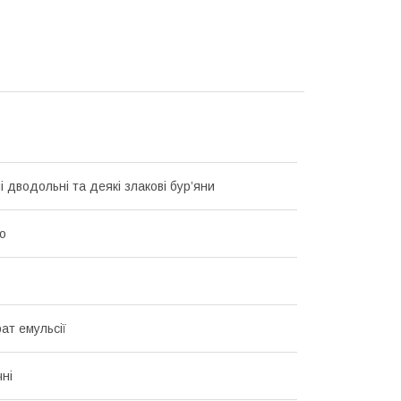
 дводольні та деякі злакові бур’яни
о
ат емульсії
чні