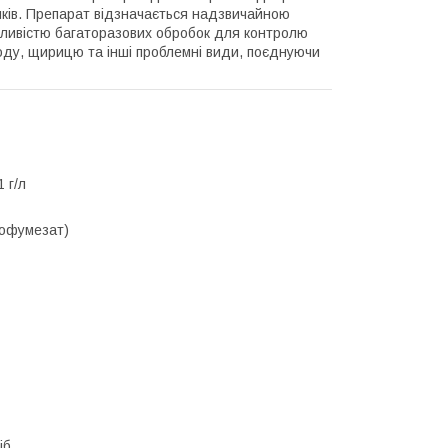
ряків. Препарат відзначається надзвичайною
ожливістю багаторазових обробок для контролю
ду, щирицю та інші проблемні види, поєднуючи
 г/л
офумезат)
іб