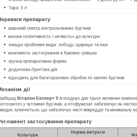
Тара: 5 л
Переваги препарату
широкий спектр контрольованих бур’янів
висока селективність і «м’якість» до культури
знищує проблемні види: лободу, щирицю та інші
можливість застосування в бакових сумішах
зручна препаративна форма
додаткова ґрунтова дія
підходить для багаторазових обробок по хвилях бур’янів
Механізм дії
ербіцид
Віталон Експерт 5 л
поєднує дію трьох активних компон
отосинтез у чутливих бур’янів, а етофумезат забезпечує як листкову,
видко зупиняється, що забезпечує чисті міжряддя та мінімальну к
Регламент застосування препарату
Норма витрати
Культура
Фа