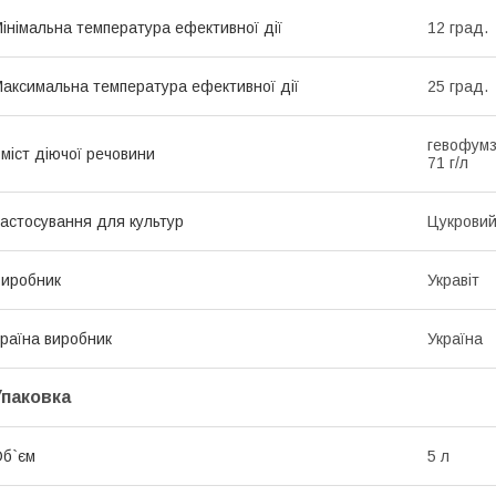
інімальна температура ефективної дії
12 град.
аксимальна температура ефективної дії
25 град.
гевофумз
міст діючої речовини
71 г/л
астосування для культур
Цукровий
иробник
Укравіт
раїна виробник
Україна
Упаковка
б`єм
5 л