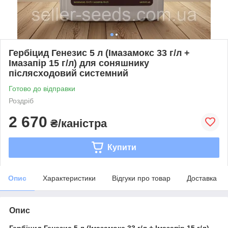
Гербіцид Генезис 5 л (Імазамокс 33 г/л +
Імазапір 15 г/л) для соняшнику
післясходовий системний
Готово до відправки
Роздріб
2 670
₴/каністра
Купити
Опис
Характеристики
Відгуки про товар
Доставка
Опис
Гербіцид Генезис 5 л (Імазамокс 33 г/л + Імазапір 15 г/л)