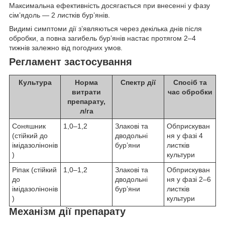
Максимальна ефективність досягається при внесенні у фазу
сім’ядоль — 2 листків бур’янів.
Видимі симптоми дії з’являються через декілька днів після
обробки, а повна загибель бур’янів настає протягом 2–4
тижнів залежно від погодних умов.
Регламент застосування
Культура
Норма
Спектр дії
Спосіб та
витрати
час обробки
препарату,
л/га
Соняшник
1,0–1,2
Злакові та
Обприскуван
(стійкий до
дводольні
ня у фазі 4
імідазолінонів
бур’яни
листків
)
культури
Ріпак (стійкий
1,0–1,2
Злакові та
Обприскуван
до
дводольні
ня у фазі 2–6
імідазолінонів
бур’яни
листків
)
культури
Механізм дії препарату