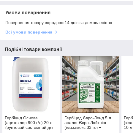
Умови повернення
Повернення товару впродовж 14 днів за домовленістю
Всі умови повернення
Подібні товари компанії
Гербіцид Основа
Гербіцид Євро-Ленд 5 л
Герб
(ацетохлор 900 г/л) 20 л
аналог Євро-Лайтнінг
(хіз
ґрунтовий системний для
(імазамокс 33 г/л +
10 л
соняшника, кукурудзи, сої
імазапір 15 г/л) для
сист