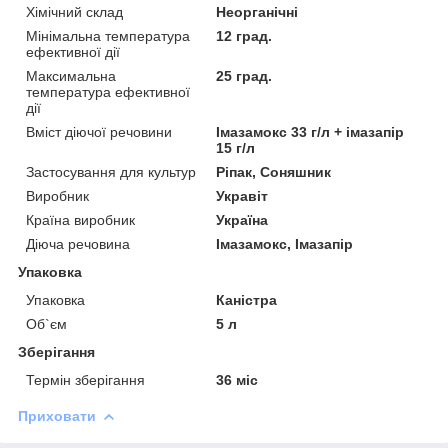
Хімічний склад
Неорганічні
Мінімальна температура
12 град.
ефективної дії
Максимальна
25 град.
температура ефективної
дії
Вміст діючої речовини
Імазамокс 33 г/л + імазапір
15 г/л
Застосування для культур
Ріпак, Соняшник
Виробник
Укравіт
Країна виробник
Україна
Діюча речовина
Імазамокс, Імазапір
Упаковка
Упаковка
Каністра
Об`єм
5 л
Зберігання
Термін зберігання
36 міс
Приховати