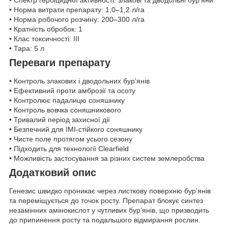
• Спектр гербіцидної активності: злакові та дводольні бур’яни
• Норма витрати препарату: 1,0–1,2 л/га
• Норма робочого розчину: 200–300 л/га
• Кратність обробок: 1
• Клас токсичності: III
• Тара: 5 л
Переваги препарату
• Контроль злакових і дводольних бур’янів
• Ефективний проти амброзії та осоту
• Контролює падалицю соняшнику
• Контроль вовчка соняшникового
• Тривалий період захисної дії
• Безпечний для IMI-стійкого соняшнику
• Чисте поле протягом усього сезону
• Підходить для технології Clearfield
• Можливість застосування за різних систем землеробства
Додатковий опис
Генезис швидко проникає через листкову поверхню бур’янів
та переміщується до точок росту. Препарат блокує синтез
незамінних амінокислот у чутливих бур’янів, що призводить
до припинення росту та подальшого відмирання рослин.