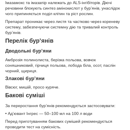
Імазамокс та імазапір належать до ALS-інгібіторів. Діючі
речовини блокують синтез амінокислот у бур’янів, унаслідок
чого припиняється поділ клітин та ріст рослин.
Препарат проникає через листя та частково через кореневу
систему, забезпечуючи системну дію та тривалий контроль
бур’янів.
Перелік бур’янів
Дводольні бур’яни
Амброзія полинолиста, берізка польова, вовчок
соняшниковий, гірчиця польова, лобода біла, осот, паслін
чорний, щириця.
Злакові бур’яни
Вівсюг, мишій, просо куряче.
Бакові суміші
За переростання бур’янів рекомендується застосовувати:
• Ад’ювант Інгрес — 50–100 мл на 100 л води
Перед приготуванням бакових сумішей рекомендується
проводити тест на сумісність.