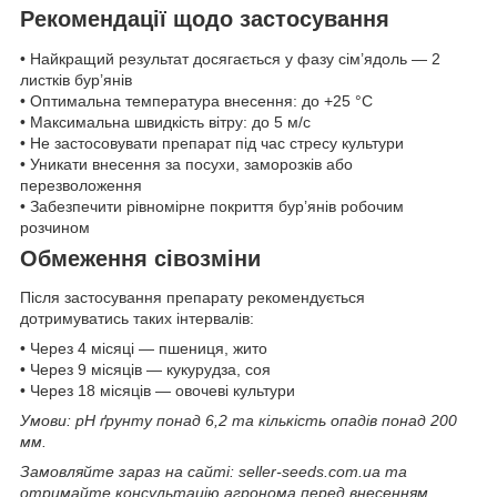
Рекомендації щодо застосування
• Найкращий результат досягається у фазу сім’ядоль — 2
листків бур’янів
• Оптимальна температура внесення: до +25 °C
• Максимальна швидкість вітру: до 5 м/с
• Не застосовувати препарат під час стресу культури
• Уникати внесення за посухи, заморозків або
перезволоження
• Забезпечити рівномірне покриття бур’янів робочим
розчином
Обмеження сівозміни
Після застосування препарату рекомендується
дотримуватись таких інтервалів:
• Через 4 місяці — пшениця, жито
• Через 9 місяців — кукурудза, соя
• Через 18 місяців — овочеві культури
Умови: pH ґрунту понад 6,2 та кількість опадів понад 200
мм.
Замовляйте зараз на сайті: seller-seeds.com.ua та
отримайте консультацію агронома перед внесенням