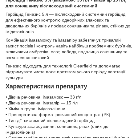
для соняшнику післясходовий системний
Гербіцид Генезис 5 л — післясходовий системний гербіцид
для ефективного контролю однорічних злакових та
дводольних бур’янів у посівах соняшнику та ріпаку, стійких до
імідазолінонів.
Комбінація імазамоксу та імазапіру забезпечує тривалий
захист посівів і контроль навіть найбільш проблемних бур’янів,
включаючи амброзію, осот, лободу, падалицю соняшнику та
вовчок соняшниковий.
Генезис підходить для технології Clearfield та допомагає
підтримувати чисте поле протягом усього періоду вегетації
культури.
Характеристики препарату
• Діюча речовина: імазамокс — 33 г/л
• Діюча речовина: імазапір — 15 г/л
• Хімічна група: імідазолінони
• Препаративна форма: розчинний концентрат (РК)
• Тип дії: системний післясходовий гербіцид
• Культура застосування: соняшник, ріпак (стійкі до
імідазолінонів)