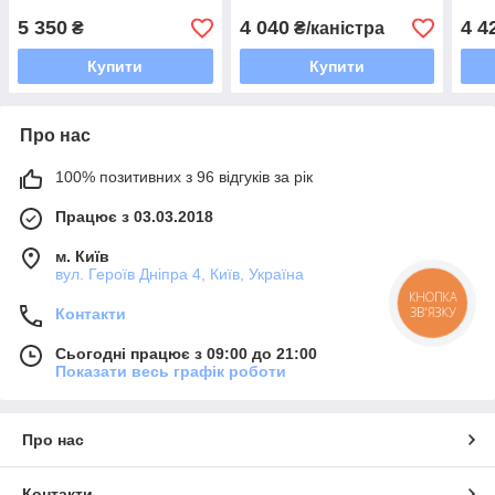
від бур’янів
соняшнику Clearfield
бур’
5 350
4 040
4 4
₴
₴/каністра
Купити
Купити
Про нас
100% позитивних з 96 відгуків за рік
Працює з 03.03.2018
м. Київ
вул. Героїв Дніпра 4, Київ, Україна
КНОПКА
ЗВ'ЯЗКУ
Контакти
Сьогодні працює з 09:00 до 21:00
Показати весь графік роботи
Про нас
Контакти