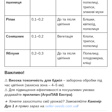
пшениця
попелиці,
трипси,
злакові мухи
Ріпак
0,1–0,2
До та після
Блішки,
цвітіння
квіткоїд,
попелиця
Соняшник
0,1–0,2
Вегетація
Клопи,
трипси,
попелиці
Яблуня
0,2–0,3
До та після
Попелиці,
цвітіння
плодожерка,
кліщі
Важливо!
⚠
Висока токсичність для бджіл
– заборона обробки під
час цвітіння (захисна зона – 4–5 км).
⚠ Для підвищення ефективності в посушливих умовах
додавайте
прилипач (АгроПАВ Екстра)
.
🔹 Хочете захистити свій урожай? Замовляйте
Канонір
Дуо 1 л
прямо зараз на
seller-seeds.com.ua
!