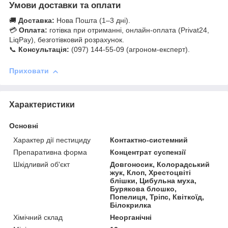
Умови доставки та оплати
🚚
Доставка:
Нова Пошта (1–3 дні).
💳
Оплата:
готівка при отриманні, онлайн-оплата (Privat24,
LiqPay), безготівковий розрахунок.
📞
Консультація:
(097) 144-55-09 (агроном-експерт).
Приховати
Характеристики
Основні
Характер дії пестициду
Контактно-системний
Препаративна форма
Концентрат суспензії
Шкідливий об'єкт
Довгоносик, Колорадський
жук, Клоп, Хрестоцвіті
блішки, Цибульна муха,
Бурякова блошко,
Попелиця, Тріпс, Квіткоїд,
Білокрилка
Хімічний склад
Неорганічні