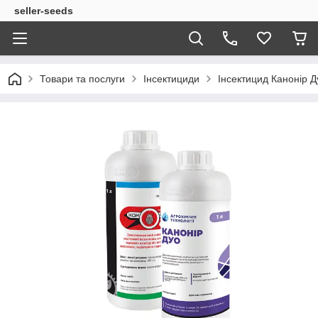
seller-seeds
Товари та послуги
Інсектициди
Інсектицид Канонір Ду