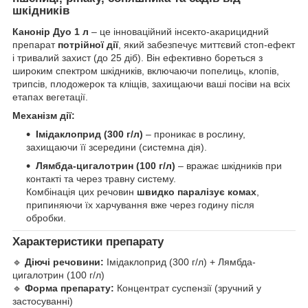
шкідників
Канонір Дуо 1 л
– це інноваційний інсекто-акарицидний
препарат
потрійної дії
, який забезпечує миттєвий стоп-ефект
і тривалий захист (до 25 діб). Він ефективно бореться з
широким спектром шкідників, включаючи попелиць, клопів,
трипсів, плодожерок та кліщів, захищаючи ваші посіви на всіх
етапах вегетації.
Механізм дії:
Імідаклоприд (300 г/л)
– проникає в рослину,
захищаючи її зсередини (системна дія).
Лямбда-цигалотрин (100 г/л)
– вражає шкідників при
контакті та через травну систему.
Комбінація цих речовин
швидко паралізує комах
,
припиняючи їх харчування вже через годину після
обробки.
Характеристики препарату
🔹
Діючі речовини:
Імідаклоприд (300 г/л) + Лямбда-
цигалотрин (100 г/л)
🔹
Форма препарату:
Концентрат суспензії (зручний у
застосуванні)