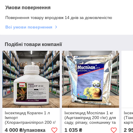
Умови повернення
Повернення товару впродовж 14 днів за домовленістю
Всі умови повернення
Подібні товари компанії
Інсектицид Кораген 1 л
Інсектицид Моспілан 1 кг
Інсе
Імпорт
(Ацетаміприд 200 г/кг) для
(Тіа
(Хлорантраніліпрол 200 г/
саду, ріпаку, соняшнику та
карт
л) — захист картоплі,
тепличних культур від
вишн
4 000
1 035
2 9
₴/упаковка
₴
кукурудзи та саду від
комплексу шкідників
коло