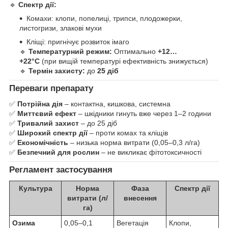
🔹
Спектр дії:
Комахи: клопи, попелиці, трипси, плодожерки,
листогризи, злакові мухи
Кліщі: пригнічує розвиток імаго
🔹
Температурний режим:
Оптимально
+12…
+22°C
(при вищій температурі ефективність знижується)
🔹
Термін захисту:
до
25 діб
Переваги препарату
✅
Потрійна дія
– контактна, кишкова, системна
✅
Миттєвий ефект
– шкідники гинуть вже через 1–2 години
✅
Тривалий захист
– до 25 діб
✅
Широкий спектр дії
– проти комах та кліщів
✅
Економічність
– низька норма витрати (0,05–0,3 л/га)
✅
Безпечний для рослин
– не викликає фітотоксичності
Регламент застосування
Культура
Норма
Фаза
Спектр дії
витрати (л/
внесення
га)
Озима
0,05–0,1
Вегетація
Клопи,