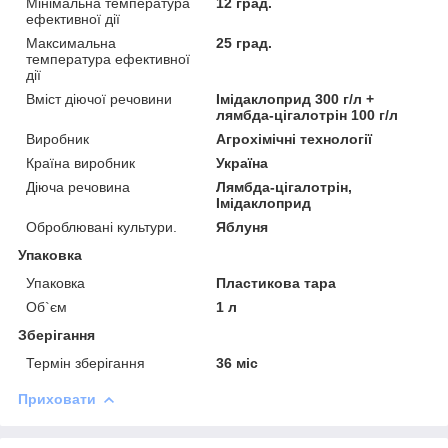
Мінімальна температура
12 град.
ефективної дії
Максимальна
25 град.
температура ефективної
дії
Вміст діючої речовини
Імідаклоприд 300 г/л +
лямбда-цігалотрін 100 г/л
Виробник
Агрохімічні технології
Країна виробник
Україна
Діюча речовина
Лямбда-цігалотрін,
Імідаклоприд
Оброблювані культури.
Яблуня
Упаковка
Упаковка
Пластикова тара
Об`єм
1 л
Зберігання
Термін зберігання
36 міс
Приховати