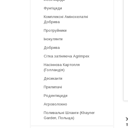
Фунгіциди
Комплексні Амінохелатні
Добрива
Протруйники
Інокулянти
Добрива
Сітка затіняюча Agrimpex
Насіннєва Картопля
(Голландія)
Десиканти
Прилипачі
Родентициди
Агроволокно
Поливальні Шланги (Khayner
Garden, Польща)