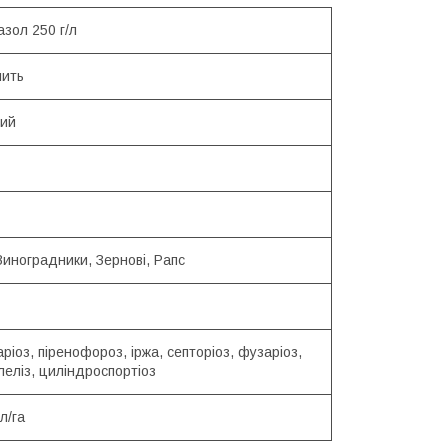
зол 250 г/л
ить
ий
Виноградники, Зернові, Рапс
ріоз, піренофороз, іржа, септоріоз, фузаріоз,
еліз, циліндроспортіоз
л/га