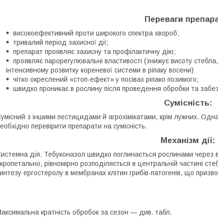
Переваги препара
високоефективний проти широкого спектра хвороб;
тривалий період захисної дії;
препарат проявляє захисну та профілактичну дію;
проявляє парорегулювальні властивості (знижує висоту стебла,
інтенсивному розвитку кореневої системи в ріпаку восени)
чітко окреслений «стоп-ефект» у посівах ріпако позимого;
швидко проникає в рослину після проведення обробки та забе
Сумісність:
умісний з іншими пестицидами й агрохімікатами, крім лужних. Одн
еобхідно перевірити препарати на сумісність.
Механізм дії:
истемна дія. Тебуконазол швидко поглинається рослинами через в
кропетально, рівномірно розподіляється в центральній частині стеб
интезу ергостеролу в мембранах клітин грибів-патогенів, що призв
аксимальна кратність обробок за сезон — див. табл.