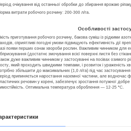
еріод очікування від останньої обробки до збирання врожаю ріпак
орма витрати робочого розчину: 200-300 л/га.
Особливості застос
кість приготування робочого розчину, бакова суміш із рідкими аз
аходів, сприятливі погодні умови підвищують ефективність дії пр
азі появи перших ознак хвороби рослин. Важливим чинником для ефе
бприскування (достатнє змочування всієї поверхні листя без стікан
акож дуже важливим чинником у застосуванні на посівах озимого ріпак
осту, який проходить швидкими темпами, і розвиток і ураженість 
отрібно збільшити до максимальних (1,0 л/га) під час застосування 
еріод припиняється наростання наземної частини, але водночас 
ластичних речовин у корені, забезпечує зростання потужної добре
имостійкість. Оптимальна температура оброблення — 12-25 °C.
арактеристики