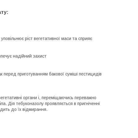
ту:
 уповільнює ріст вегетативної маси та сприяє
зпечує надійний захист
ак перед приготуванням бакової суміші пестицидів
егетативні органи і, переміщаючись переважно
ла. Дія тебуконазолу проявляється в пригніченні
одить до їх відмирання.