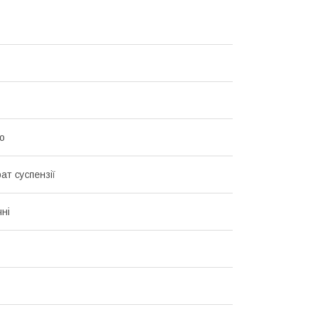
о
ат суспензії
чні