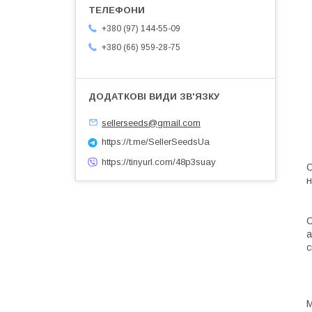
+380 (97) 144-55-09
+380 (66) 959-28-75
sellerseeds@gmail.com
https://t.me/SellerSeedsUa
https://tinyurl.com/48p3suay
С
н
С
а
с
М