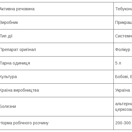
Активна речовина
Тебукона
Виробник
Прикраш
Тип дії
Системн
Препарат оригінал
Фолікур
Тарна одиниця
5 л
Культура
Бобові, 
Країна виробництва
Україна
альтерна
Болезни
церкозал
Норма робічного розчину
200-300 