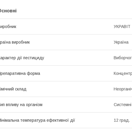
Основні
иробник
УКРАВІТ
раїна виробник
Україна
арактер дії пестициду
Виборчог
репаративна форма
Концентр
імічний склад
Неоргані
ип впливу на організм
Системні
інімальна температура ефективної дії
12 град.