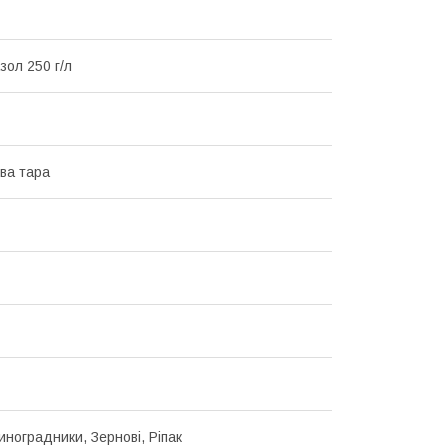
зол 250 г/л
ва тара
иноградники, Зернові, Ріпак