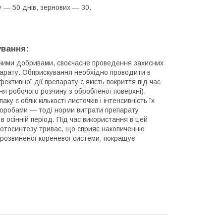
у — 50 днів, зернових — 30.
ування:
отними добривами, своєчасне проведення захисних
епарату. Обприскування необхідно проводити в
ктивної дії препарату є якість покриття під час
ня робочого розчину з обробленої поверхні).
у є облік кількості листочків і інтенсивність їх
хворобами — тоді норми витрати препарату
в осінній період. Під час використання в цей
фотосинтезу триває, що сприяє накопиченню
 розвиненої кореневої системи, покращує