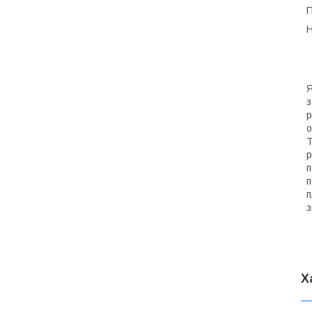
П
Н
Я
з
р
о
Т
р
п
п
п
з
Х