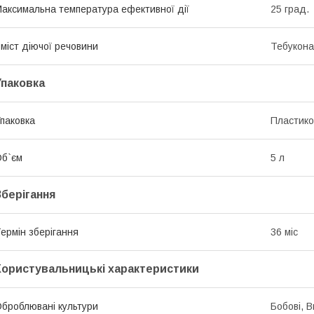
аксимальна температура ефективної дії
25 град.
міст діючої речовини
Тебукона
Упаковка
паковка
Пластико
б`єм
5 л
Зберігання
ермін зберігання
36 міс
Користувальницькі характеристики
броблювані культури
Бобові, В