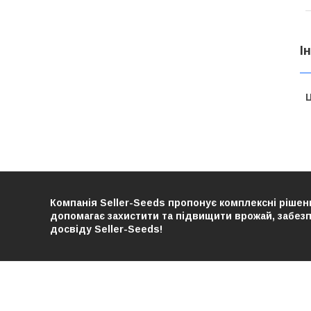
І
Ц
Компанія Seller-Seeds пропонує комплексні рішенн
допомагає захистити та підвищити врожай, забезпе
досвіду Seller-Seeds!