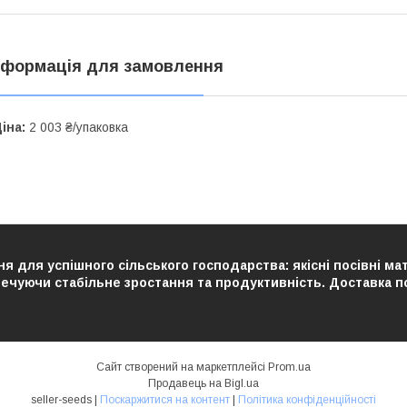
нформація для замовлення
іна:
2 003 ₴/упаковка
я для успішного сільського господарства: якісні посівні ма
чуючи стабільне зростання та продуктивність. Доставка по У
Сайт створений на маркетплейсі
Prom.ua
Продавець на Bigl.ua
seller-seeds |
Поскаржитися на контент
|
Політика конфіденційності