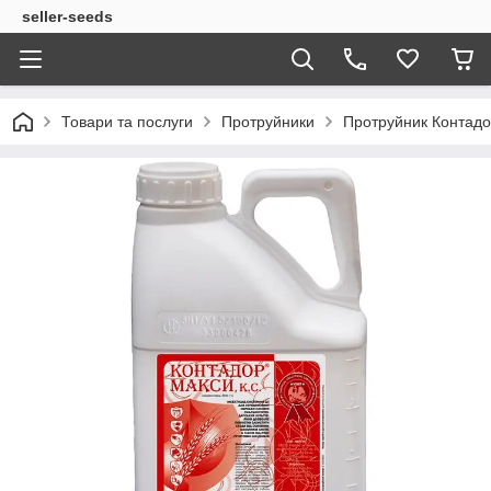
seller-seeds
Товари та послуги
Протруйники
Протруйник Контадор