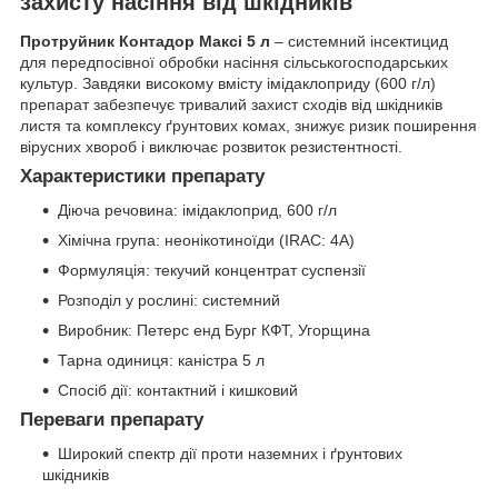
захисту насіння від шкідників
Протруйник Контадор Максі 5 л
– системний інсектицид
для передпосівної обробки насіння сільськогосподарських
культур. Завдяки високому вмісту імідаклоприду (600 г/л)
препарат забезпечує тривалий захист сходів від шкідників
листя та комплексу ґрунтових комах, знижує ризик поширення
вірусних хвороб і виключає розвиток резистентності.
Характеристики препарату
Діюча речовина: імідаклоприд, 600 г/л
Хімічна група: неонікотиноїди (IRAC: 4A)
Формуляція: текучий концентрат суспензії
Розподіл у рослині: системний
Виробник: Петерс енд Бург КФТ, Угорщина
Тарна одиниця: каністра 5 л
Спосіб дії: контактний і кишковий
Переваги препарату
Широкий спектр дії проти наземних і ґрунтових
шкідників