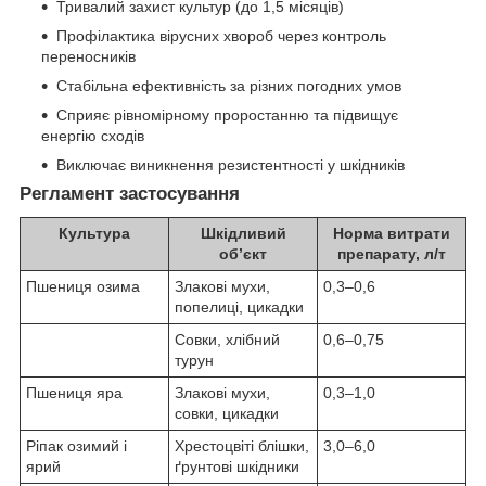
Тривалий захист культур (до 1,5 місяців)
Профілактика вірусних хвороб через контроль
переносників
Стабільна ефективність за різних погодних умов
Сприяє рівномірному проростанню та підвищує
енергію сходів
Виключає виникнення резистентності у шкідників
Регламент застосування
Культура
Шкідливий
Норма витрати
об’єкт
препарату, л/т
Пшениця озима
Злакові мухи,
0,3–0,6
попелиці, цикадки
Совки, хлібний
0,6–0,75
турун
Пшениця яра
Злакові мухи,
0,3–1,0
совки, цикадки
Ріпак озимий і
Хрестоцвіті блішки,
3,0–6,0
ярий
ґрунтові шкідники