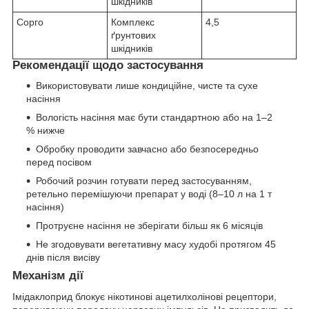
шкідників
Сорго
Комплекс
4,5
ґрунтових
шкідників
Рекомендації щодо застосування
Використовувати лише кондиційне, чисте та сухе
насіння
Вологість насіння має бути стандартною або на 1–2
% нижче
Обробку проводити завчасно або безпосередньо
перед посівом
Робочий розчин готувати перед застосуванням,
ретельно перемішуючи препарат у воді (8–10 л на 1 т
насіння)
Протруєне насіння не зберігати більш як 6 місяців
Не згодовувати вегетативну масу худобі протягом 45
днів після висіву
Механізм дії
Імідаклоприд блокує нікотинові ацетилхолінові рецептори,