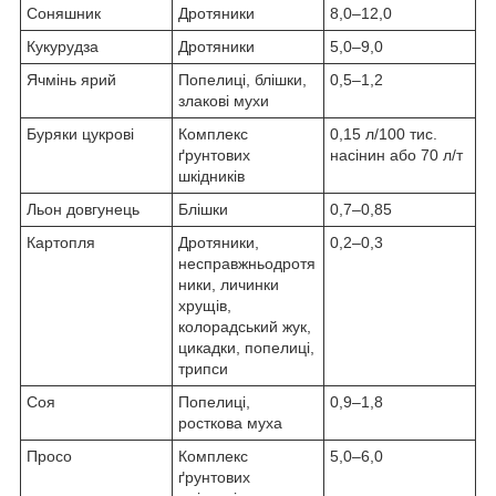
Соняшник
Дротяники
8,0–12,0
Кукурудза
Дротяники
5,0–9,0
Ячмінь ярий
Попелиці, блішки,
0,5–1,2
злакові мухи
Буряки цукрові
Комплекс
0,15 л/100 тис.
ґрунтових
насінин або 70 л/т
шкідників
Льон довгунець
Блішки
0,7–0,85
Картопля
Дротяники,
0,2–0,3
несправжньодротя
ники, личинки
хрущів,
колорадський жук,
цикадки, попелиці,
трипси
Соя
Попелиці,
0,9–1,8
росткова муха
Просо
Комплекс
5,0–6,0
ґрунтових