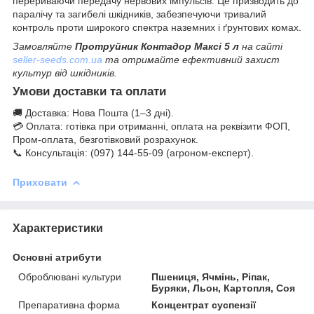
перериваючи передачу нервових імпульсів. Це призводить до
паралічу та загибелі шкідників, забезпечуючи тривалий
контроль проти широкого спектра наземних і ґрунтових комах.
Замовляйте
Протруйник Контадор Максі 5 л
на сайті
seller-seeds.com.ua
та отримайте ефективний захист
культур від шкідників.
Умови доставки та оплати
🚚 Доставка: Нова Пошта (1–3 дні).
💳 Оплата: готівка при отриманні, оплата на реквізити ФОП,
Пром-оплата, безготівковий розрахунок.
📞 Консультація: (097) 144-55-09 (агроном-експерт).
Приховати
Характеристики
Основні атрибути
Оброблювані культури
Пшениця, Ячмінь, Ріпак,
Буряки, Льон, Картопля, Соя
Препаративна форма
Концентрат суспензії