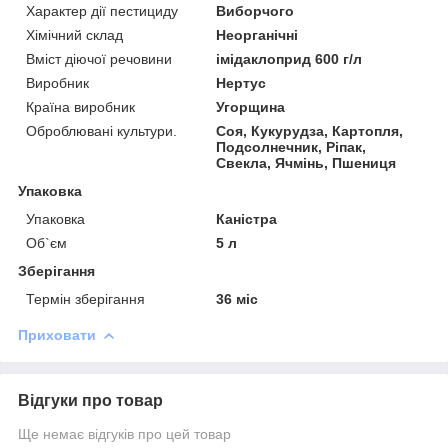
Характер дії пестициду
Виборчого
Хімічний склад
Неорганічні
Вміст діючої речовини
імідаклоприд 600 г/л
Виробник
Нертус
Країна виробник
Угорщина
Оброблювані культури.
Соя, Кукурудза, Картопля,
Подсолнечник, Ріпак,
Свекла, Ячмінь, Пшениця
Упаковка
Упаковка
Каністра
Об`єм
5 л
Зберігання
Термін зберігання
36 міс
Приховати
Відгуки про товар
Ще немає відгуків про цей товар