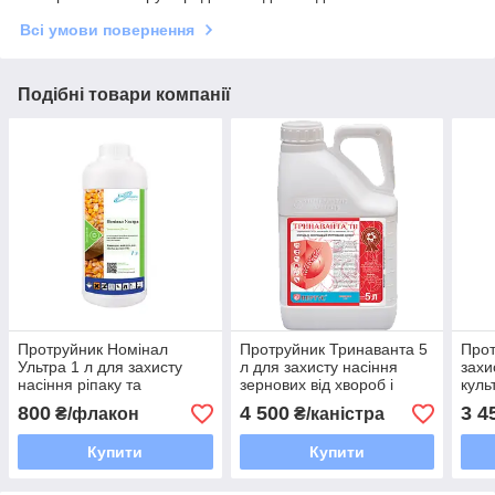
Всі умови повернення
Подібні товари компанії
Протруйник Номінал
Протруйник Тринаванта 5
Прот
Ультра 1 л для захисту
л для захисту насіння
захи
насіння ріпаку та
зернових від хвороб і
культ
кукурудзи від шкідників
шкідників
хвор
800
4 500
3 4
₴/флакон
₴/каністра
Купити
Купити