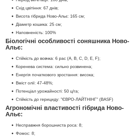
Схід цвітіння: 67 днів;
Висота гібрида Ново-Альє: 165 см;
Діаметр кошика: 25 см;
Наповненість: 100%
Біологічні особливості соняшника Ново-
Альє:
Стійкість до вовчка: 6 рас (A, B, C, D, E, F);
Коренева система: сильно розвинена;
Енергія початкового зростання: висока;
Вміст олії: 47-48%;
Потенціал урожайності: 50 ц/га;
Стійкість до герициду: "ЄВРО-ЛАЙТНІНГ" (BASF)
Агрономічні властивості гібрида Ново-
Альє:
Несправжня борошниста роса: 8;
Фомос: 8;