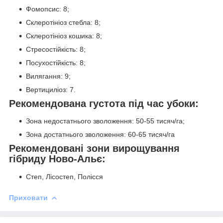
Фомопсис: 8;
Склеротініоз стебла: 8;
Склеротініоз кошика: 8;
Стресостійкість: 8;
Посухостійкість: 8;
Вилягання: 9;
Вертициліоз: 7.
Рекомендована густота під час убоки:
Зона недостатнього зволоження: 50-55 тисяч/га;
Зона достатнього зволоження: 60-65 тисяч/га
Рекомендовані зони вирощування
гібриду Ново-Альє:
Степ, Лісостеп, Полісся
Приховати