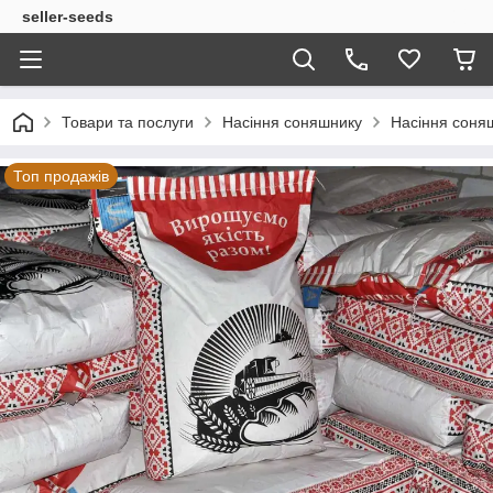
seller-seeds
Товари та послуги
Насіння соняшнику
Насіння соняш
Топ продажів