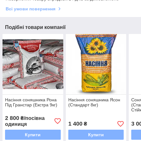
Всі умови повернення
Подібні товари компанії
Насіння соняшника Рона
Насіння соняшника Ясон
Сон
Під Гранстар (Екстра 9кг)
(Стандарт 8кг)
(Ста
Стій
2 800
₴/посівна
1 400
3 0
₴
одиниця
Купити
Купити