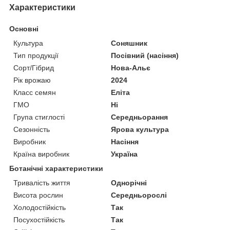
Характеристики
Основні
Культура
Соняшник
Тип продукції
Посівний (насіння)
Сорт/Гібрид
Нова-Альє
Рік врожаю
2024
Класс семян
Еліта
ГМО
Ні
Група стиглості
Середньорання
Сезонність
Ярова культура
Виробник
Насіння
Країна виробник
Україна
Ботанічні характеристики
Тривалість життя
Однорічні
Висота рослин
Середньорослі
Холодостійкість
Так
Посухостійкість
Так