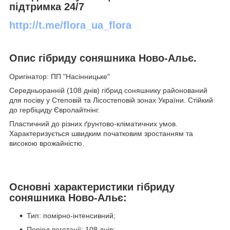
підтримка 24/7
http://t.me/flora_ua_flora
Опис гібриду соняшника Ново-Альє.
Оригінатор: ПП "Насінницьке"
Середньоранній (108 днів) гібрид соняшнику районований
для посіву у Степовій та Лісостеповій зонах України. Стійкий
до гербіциду Євролайтнінг.
Пластичний до різних ґрунтово-кліматичних умов.
Характеризується швидким початковим зростанням та
високою врожайністю.
Основні характеристики гібриду
соняшника Ново-Альє:
Тип: помірно-інтенсивний;
Період вегетації: 108 днів;