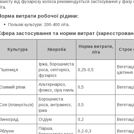
ахисту від фузаріозу колоса рекомендується застосування у фазу 
/га.
Норма витрати робочої рідини:
Польові культури: 200-400 л/га.
Сфера застосування та норми витрат (зареєстровано 
Норма витрати,
Культура
Хвороба
Строк 
л/га
Іржа, борошниста
Вегетаці
Пшениця
роса, септоріоз,
0,25-0,5
цвітіння
фузаріоз
Альтернаріоз,
Озимий ріпак
0,5
Вегетац
фомоз, сіра гниль
Борошниста
Соя (планується)
роса, антракноз,
0,5
Вегетац
іржа
Виноград
Оїдіум
0,2
Вегетац
Парша,
Яблуня
0,2-0,3
Вегетац
борошниста роса