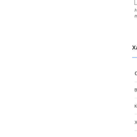
Н
т
Х
В
К
Х