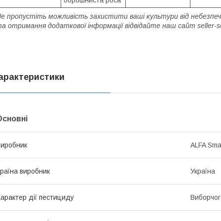
е пропустіть можливість захистити ваші культури від небезпеч
а отримання додаткової інформації відвідайте наш сайт seller
арактеристики
Основні
иробник
ALFA Sma
раїна виробник
Україна
арактер дії пестициду
Виборчог