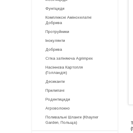
Фунгіциди
Комплексні Амінохелатні
Добрива
Протруйники
Інокулянти
Добрива
Сітка затіняюча Agrimpex
Насіннєва Картопля
(Голландія)
Десиканти
Прилипачі
Родентициди
Агроволокно
Поливальні Шланги (Khayner
Garden, Польща)
(