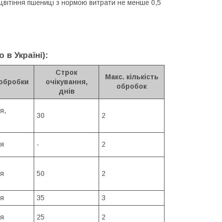
цвітіння пшениці з нормою витрати не менше 0,5
в Україні):
Строк
Макс. кількість
обробки
очікування,
обробок
днів
я,
30
2
ія
-
2
ія
50
2
ія
35
3
ія
25
2