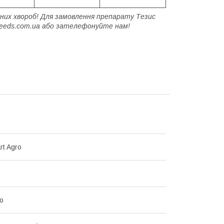
них хвороб! Для замовлення препарату Тезис
-seeds.com.ua або зателефонуйте нам!
rt Agro
о