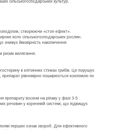
нших сільськогосподарських культур.
озподілом, створюючи «стоп-ефект».
ироке коло сільськогосподарських рослин.
що знижує ймовірність накопичення
и ризик вилягання.
гостерину в клітинних стінках грибів. Це порушує
ії, препарат рівномірно поширюється ксилемою по
я препарату восени на ріпаку у фазі 3-5
них речовин у кореневій системі, що підвищує
 появі перших ознак хвороб. Для ефективного