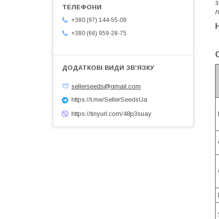
з
л
+380 (97) 144-55-09
+380 (66) 959-28-75
sellerseeds@gmail.com
https://t.me/SellerSeedsUa
https://tinyurl.com/48p3suay