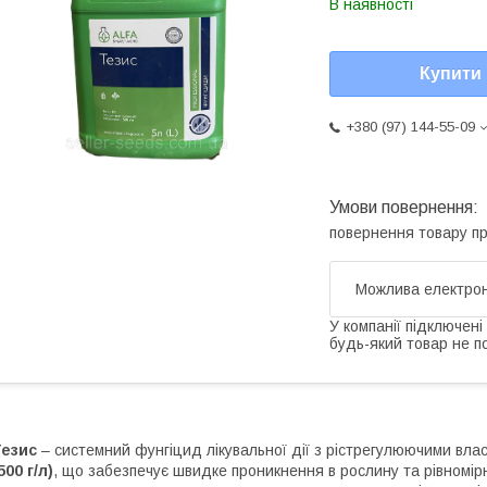
В наявності
Купити
+380 (97) 144-55-09
повернення товару п
У компанії підключені
будь-який товар не п
Тезис
– системний фунгіцид лікувальної дії з рістрегулюючими вл
500 г/л)
, що забезпечує швидке проникнення в рослину та рівномір