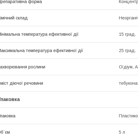
репаративна форма
Концентр
імічний склад
Неоргані
інімальна температура ефективної дії
15 град.
аксимальна температура ефективної дії
25 град.
ахворювання рослини
Оїдіум, 
міст діючої речовини
тебуконаз
Упаковка
паковка
Пластико
б`єм
5 л