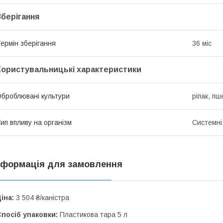
Зберігання
ермін зберігання
36 міс
Користувальницькі характеристики
броблювані культури
ріпак, п
ип впливу на організм
Системні
нформація для замовлення
іна:
3 504 ₴/каністра
посіб упаковки:
Пластикова тара 5 л