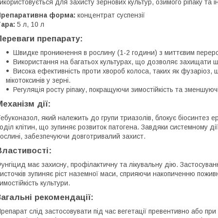
икористовується для захисту зернових культур, озимого ріпаку та і
Препаративна форма:
концентрат суспензії
ара:
5 л, 10 л
Переваги препарату:
Швидке проникнення в рослину (1-2 години) з миттєвим перер
Використання на багатьох культурах, що дозволяє захищати ш
Висока ефективність проти хвороб колоса, таких як фузаріоз, 
мікотоксинів у зерні.
Регуляція росту ріпаку, покращуючи зимостійкість та зменшуюч
Механізм дії:
ебуконазол, який належить до групи триазолів, блокує біосинтез ер
оділ клітин, що зупиняє розвиток патогена. Завдяки системному д
ослині, забезпечуючи довготривалий захист.
Властивості:
унгіцид має захисну, профілактичну та лікувальну дію. Застосуванн
источків зупиняє ріст наземної маси, сприяючи накопиченню пожив
имостійкість культури.
Загальні рекомендації:
репарат слід застосовувати під час вегетації превентивно або при