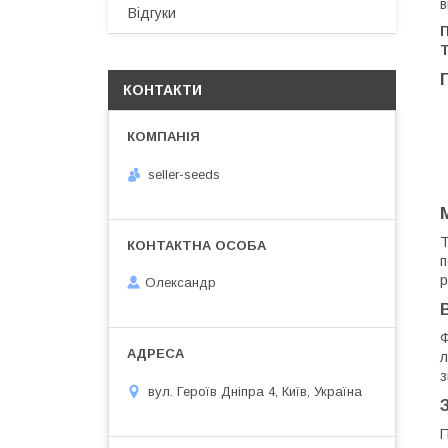
в
Відгуки
Т
КОНТАКТИ
seller-seeds
Т
п
р
Олександр
Ф
л
з
вул. Героїв Дніпра 4, Київ, Україна
П