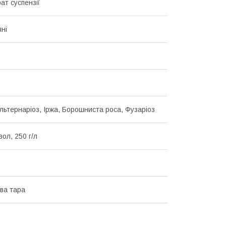
ат суспензії
чні
Альтернаріоз, Іржа, Борошниста роса, Фузаріоз
ол, 250 г/л
ва тара