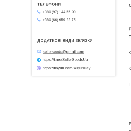
О
+380 (97) 144-55-09
+380 (66) 959-28-75
П
sellerseeds@gmail.com
К
https://t.me/SellerSeedsUa
https://tinyurl.com/48p3suay
К
П