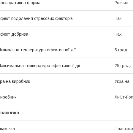
репаративна форма
Розчин
фект подолання стресових факторів
Так
фект добрива
Так
інімальна температура ефективної дії
5 град.
аксимальна температура ефективної дії
25 град.
раїна виробник
Україна
иробник
ЛиСт-For
Упаковка
паковка
Пластико