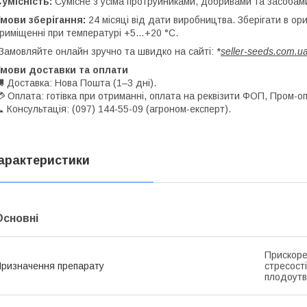
умісність:
Сумісне з усіма протруйниками, добривами та засобам
мови зберігання:
24 місяці від дати виробництва. Зберігати в ори
риміщенні при температурі +5…+20 °С.
Замовляйте онлайн зручно та швидко на сайті: *
seller-seeds.com.u
Умови доставки та оплати
 Доставка: Нова Пошта (1–3 дні).
 Оплата: готівка при отриманні, оплата на реквізити ФОП, Пром-оп
 Консультація: (097) 144-55-09 (агроном-експерт).
арактеристики
Основні
Прискоре
ризначення препарату
стресост
плодоутв