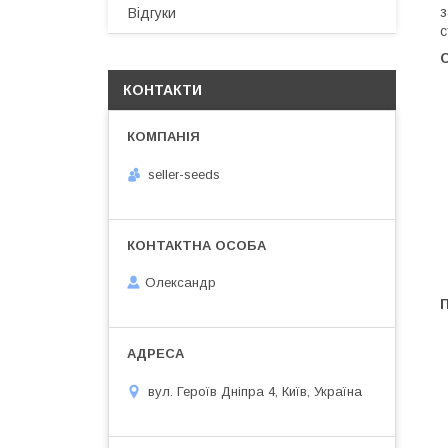
з
Відгуки
с
С
КОНТАКТИ
seller-seeds
Олександр
П
вул. Героїв Дніпра 4, Київ, Україна