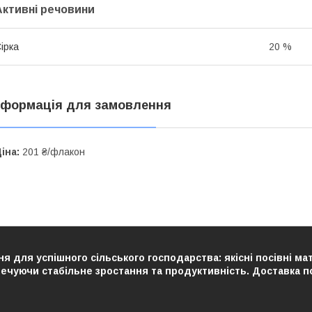
Активні речовини
ірка
20 %
нформація для замовлення
іна:
201 ₴/флакон
я для успішного сільського господарства: якісні посівні ма
чуючи стабільне зростання та продуктивність. Доставка по У