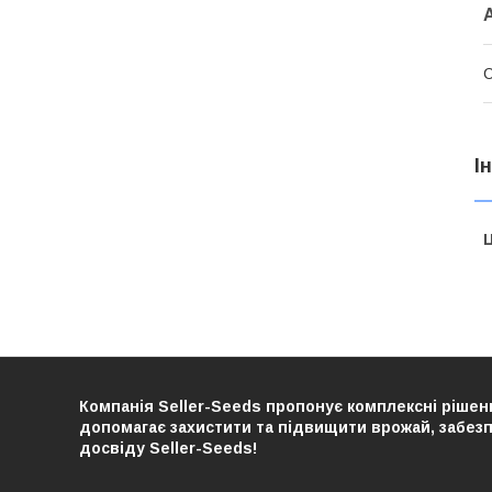
С
І
Ц
Компанія Seller-Seeds пропонує комплексні рішенн
допомагає захистити та підвищити врожай, забезпе
досвіду Seller-Seeds!