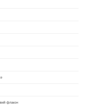
te
вий флакон