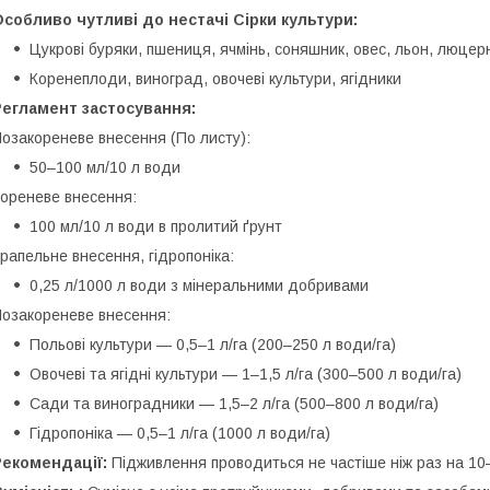
собливо чутливі до нестачі Сірки культури:
Цукрові буряки, пшениця, ячмінь, соняшник, овес, льон, люцер
Коренеплоди, виноград, овочеві культури, ягідники
Регламент застосування:
озакореневе внесення (По листу):
50–100 мл/10 л води
ореневе внесення:
100 мл/10 л води в пролитий ґрунт
рапельне внесення, гідропоніка:
0,25 л/1000 л води з мінеральними добривами
озакореневе внесення:
Польові культури — 0,5–1 л/га (200–250 л води/га)
Овочеві та ягідні культури — 1–1,5 л/га (300–500 л води/га)
Сади та виноградники — 1,5–2 л/га (500–800 л води/га)
Гідропоніка — 0,5–1 л/га (1000 л води/га)
Рекомендації:
Підживлення проводиться не частіше ніж раз на 10–