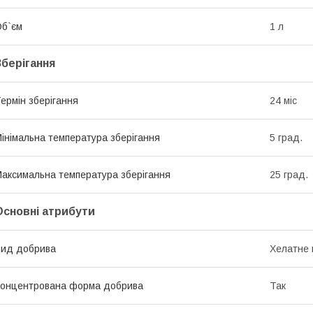
б`єм
1 л
Зберігання
ермін зберігання
24 міс
інімальна температура зберігання
5 град.
аксимальна температура зберігання
25 град.
Основні атрибути
ид добрива
Хелатне 
онцентрована форма добрива
Так