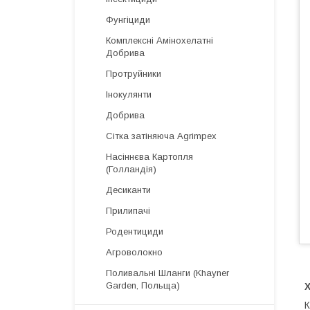
Фунгіциди
Комплексні Амінохелатні
Добрива
Протруйники
Інокулянти
Добрива
Сітка затіняюча Agrimpex
Насіннєва Картопля
(Голландія)
Десиканти
Прилипачі
Родентициди
Агроволокно
Поливальні Шланги (Khayner
Garden, Польща)
Х
К