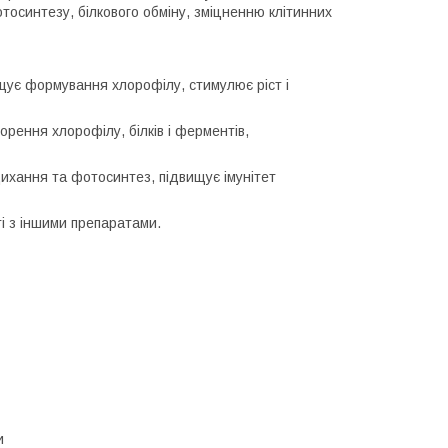
отосинтезу, білкового обміну, зміцненню клітинних
ращує формування хлорофілу, стимулює ріст і
орення хлорофілу, білків і ферментів,
дихання та фотосинтез, підвищує імунітет
ті з іншими препаратами.
и