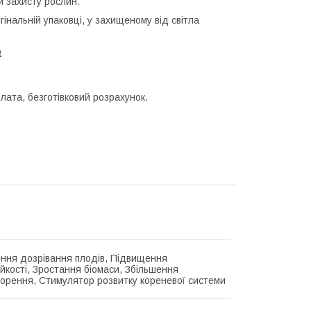
и захисту рослин.
гінальній упаковці, у захищеному від світла
a
лата, безготівковий розрахунок.
ння дозрівання плодів, Підвищення
ійкості, Зростання біомаси, Збільшення
орення, Стимулятор розвитку кореневої системи