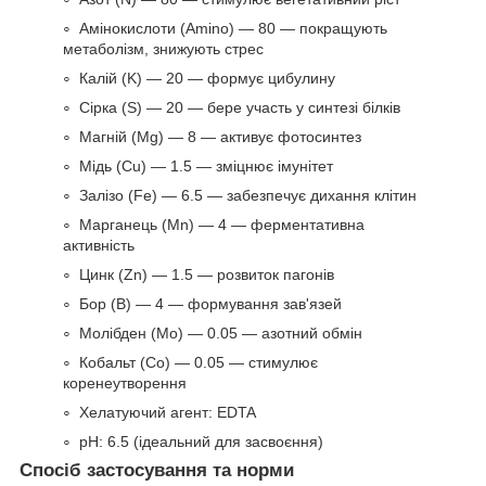
Амінокислоти (Amino) — 80 — покращують
метаболізм, знижують стрес
Калій (K) — 20 — формує цибулину
Сірка (S) — 20 — бере участь у синтезі білків
Магній (Mg) — 8 — активує фотосинтез
Мідь (Cu) — 1.5 — зміцнює імунітет
Залізо (Fe) — 6.5 — забезпечує дихання клітин
Марганець (Mn) — 4 — ферментативна
активність
Цинк (Zn) — 1.5 — розвиток пагонів
Бор (B) — 4 — формування зав'язей
Молібден (Mo) — 0.05 — азотний обмін
Кобальт (Co) — 0.05 — стимулює
коренеутворення
Хелатуючий агент: EDTA
рН: 6.5 (ідеальний для засвоєння)
Спосіб застосування та норми