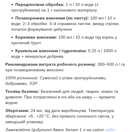
Передпосівна обробка:
1 л / 10 л води (з
протруйником) на 1 т насіннєвого матеріалу
Позакореневе внесення (по листу):
100 мл / 10 л
води, 2–3 обробки: 3–4 справжніх листки, викид стрілки,
початок формування цибулини
Кореневе внесення:
100 мл / 10 л води під корінь у
пролитий ґрунт
Крапельне внесення / гідропоніка:
0.25 л / 1000 л
води + мінеральні добрива
Рекомендована витрата робочого розчину:
300–500 л / га
при позакореневому внесенні
100% розчинний. Сумісний з усіма протруйниками,
добривами, ЗЗР.
Техніка безпеки:
Безпечний для людей, тварин, комах та
довкілля. При потраплянні в очі або на шкіру — промити
водою.
Зберігання:
24 міс. від дати виробництва. Температура
зберігання: +5...+20 °С, без прямого сонячного світла, у
заводській упаковці.
Замовляйте Цибулиннi Аміно Хелат 1 л на сайті
seller-