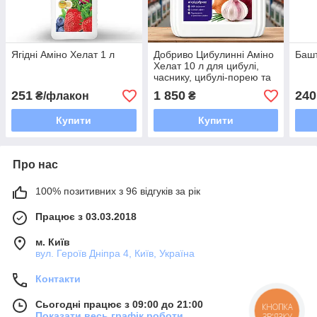
Ягідні Аміно Хелат 1 л
Добриво Цибулинні Аміно
Башт
Хелат 10 л для цибулі,
часнику, цибулі-порею та
інших цибулинних культур
251
1 850
240
₴/флакон
₴
Купити
Купити
Про нас
100% позитивних з 96 відгуків за рік
Працює з 03.03.2018
м. Київ
вул. Героїв Дніпра 4, Київ, Україна
Контакти
Сьогодні працює з 09:00 до 21:00
КНОПКА
Показати весь графік роботи
ЗВ'ЯЗКУ