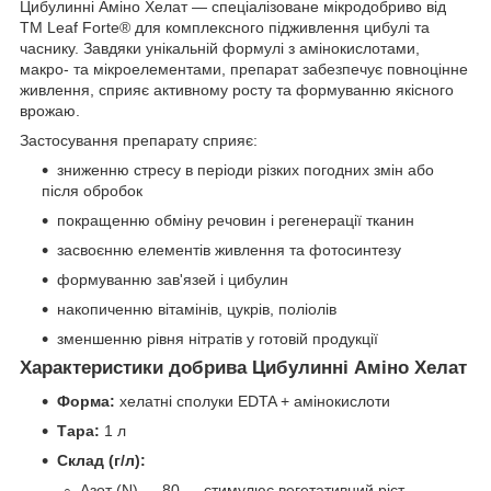
Цибулиннi Аміно Хелат — спеціалізоване мікродобриво від
ТМ Leaf Forte® для комплексного підживлення цибулі та
часнику. Завдяки унікальній формулі з амінокислотами,
макро- та мікроелементами, препарат забезпечує повноцінне
живлення, сприяє активному росту та формуванню якісного
врожаю.
Застосування препарату сприяє:
зниженню стресу в періоди різких погодних змін або
після обробок
покращенню обміну речовин і регенерації тканин
засвоєнню елементів живлення та фотосинтезу
формуванню зав'язей і цибулин
накопиченню вітамінів, цукрів, поліолів
зменшенню рівня нітратів у готовій продукції
Характеристики добрива Цибулиннi Аміно Хелат
Форма:
хелатні сполуки EDTA + амінокислоти
Тара:
1 л
Склад (г/л):
Азот (N) — 80 — стимулює вегетативний ріст