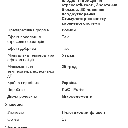
плодів, Підвищення
стресостійкості, Зростання
біомаси, Збільшення
плодоутворення,
Стимулятор розвитку
кореневої системи
Препаративна форма
Розчин
Ефект подолання
Так
стресових факторів
Ефект добрива
Так
Мінімальна температура
5 град.
ефективної дії
Максимальна
25 град.
температура ефективної
дії
Країна виробник
Україна
Виробник
ЛиСт-Forte
Діюча речовина
Мікроелементи
Упаковка
Упаковка
Пластиковий флакон
Об`єм
1 л
Зберігання