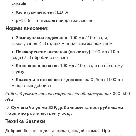
коренів
Хелатуючий агент:
EDTA
рН:
6.5 — оптимальний для засвоєння
Норми внесення:
Замочування саджанців:
100 мл / 10 л води,
замочування 2–3 години + полив тим же розчином
Позакореневе внесення (по листу):
100 мл / 10 л
води (2–3 обробки за сезон)
Кореневе внесення:
100 мл / 10 л води по вологому
ґрунту
Крапельне внесення / гідропоніка:
0,25 л / 1000 л +
мінеральні добрива
Робочий розчин для позакореневого обприскування:
300–500
л/га
🔬
Сумісний з усіма ЗЗР, добривами та протруйниками.
Повністю розчиняється у воді.
Техніка безпеки
Добриво безпечне для довкілля, людей і комах. При