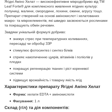
Ягідні Аміно Хелат — високоефективне мікродобриво від ТМ
Leaf Forte® для комплексного живлення ягідних культур:
полуниці, малини, смородини, лохини, ожини, агрусу тощо.
Препарат створений на основі амінокислот і хелатованих
макро- та мікроелементів, які швидко засвоюються рослинами
та покращують обмін речовин.
Завдяки унікальній формулі добриво:
знижує стрес при температурних коливаннях,
пересадці чи обробці ЗЗР
стимулює фотосинтез і синтез білків
сприяє накопиченню цукрів, вітамінів і поліолів у
плодах
покращує регенерацію тканин і ріст кореневої
системи
підвищує врожайність і товарну якість ягід
Характеристики препарату Ягідні Аміно Хелат
Форма:
хелати EDTA + амінокислоти
Фасування:
1 л
Склад (г/л) та дія компонентів: