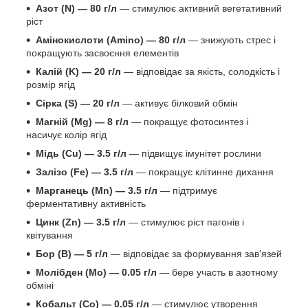
Азот (N) — 80 г/л
— стимулює активний вегетативний
ріст
Амінокислоти (Amino) — 80 г/л
— знижують стрес і
покращують засвоєння елементів
Калій (K) — 20 г/л
— відповідає за якість, солодкість і
розмір ягід
Сірка (S) — 20 г/л
— активує білковий обмін
Магній (Mg) — 8 г/л
— покращує фотосинтез і
насичує колір ягід
Мідь (Cu) — 3.5 г/л
— підвищує імунітет рослини
Залізо (Fe) — 3.5 г/л
— покращує клітинне дихання
Марганець (Mn) — 3.5 г/л
— підтримує
ферментативну активність
Цинк (Zn) — 3.5 г/л
— стимулює ріст пагонів і
квітування
Бор (B) — 5 г/л
— відповідає за формування зав'язей
Молібден (Mo) — 0.05 г/л
— бере участь в азотному
обміні
Кобальт (Co) — 0.05 г/л
— стимулює утворення