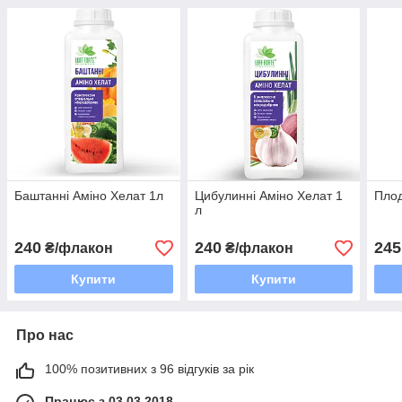
Баштанні Аміно Хелат 1л
Цибулиннi Аміно Хелат 1
Плод
л
240
240
245
₴/флакон
₴/флакон
Купити
Купити
Про нас
100% позитивних з 96 відгуків за рік
Працює з 03.03.2018