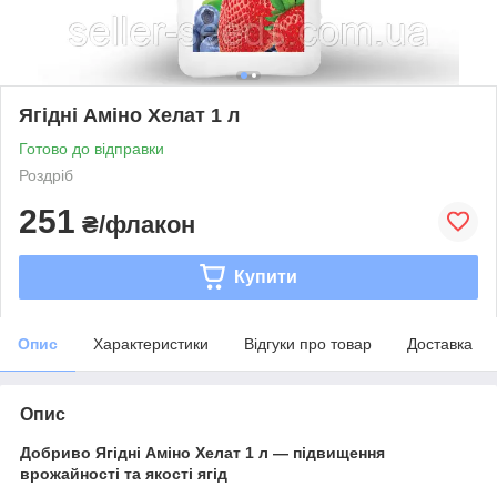
Ягідні Аміно Хелат 1 л
Готово до відправки
Роздріб
251
₴/флакон
Купити
Опис
Характеристики
Відгуки про товар
Доставка
Опис
Добриво Ягідні Аміно Хелат 1 л — підвищення
врожайності та якості ягід