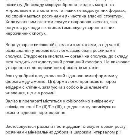
розвитку. До складу мікроудобрення входять макро- та
мікроелементи в хелатних та інших легкодоступних формах,
які сприймаються рослинами як частина власної структури.
Хелатувальним агентом слугує етидронова кислота, яка
регулює рух води в клітинах і зменшує утворення в них
нерозчинних сполук.
Вона утворює високостійкі хелати з металами, а під час її
розкладання утворюються легкозасвоювані рослинами
сполуки. Етидронова кислота — органічна сполука, до складу
якої входить легкодоступний розчинний фосфор. Це виключає
утворення водонерозчинних фосфатів металів.
Азот у добриві представлений відновленими формами у
формі аміду амонію. Ці форми легко проникають через
епідерміс клітини, затягуючи з собою інші елементи
живлення, що є в розчині.
Залізо в препараті міститься у фізіологічно вивіреному
співвідношенні Fe (II)/Fe (III), що дає змогу активізувати
окисно-відновні перетворення.
Застосовується разом із пестицидами, стимуляторами росту,
розчинами мінеральних добрив із широким інтервалом pH.