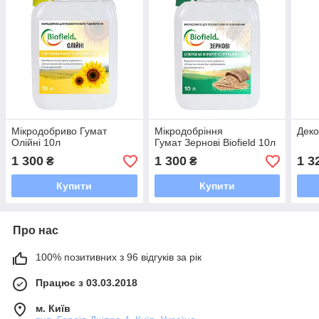
Мікродобриво Гумат
Мікродобріння
Деко
Олійні 10л
Гумат Зернові Biofield 10л
1 300
1 300
1 3
₴
₴
Купити
Купити
Про нас
100% позитивних з 96 відгуків за рік
Працює з 03.03.2018
м. Київ