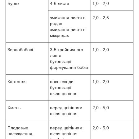
Буряк
4-6 листя
1,0 - 2,0
змикання листя в
2,0 - 2,5
рядах
змикання листя в
міжрядах
Зернобобові
3-5 тройничного
1,0 - 2,0
листа
бутонізації
формування бобів
Картопля
повні сходи
1,0 - 2,0
бутонізації
після цвітіння
Хмель
перед цвітінням
2,0 - 5,0
після цвітіння
Плодовые
перед цвітінням
2,0 - 5,0
насаждення,
після цвітіння