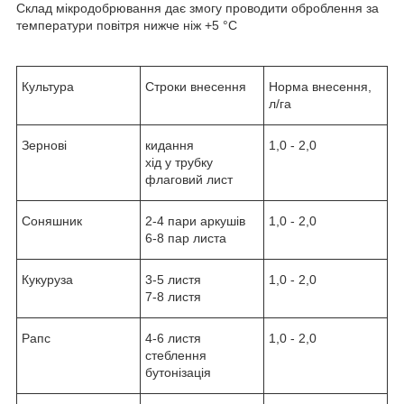
Склад мікродобрювання дає змогу проводити оброблення за
температури повітря нижче ніж +5 °C
Культура
Строки внесення
Норма внесення,
л/га
Зернові
кидання
1,0 - 2,0
хід у трубку
флаговий лист
Соняшник
2-4 пари аркушів
1,0 - 2,0
6-8 пар листа
Кукуруза
3-5 листя
1,0 - 2,0
7-8 листя
Рапс
4-6 листя
1,0 - 2,0
стеблення
бутонізація