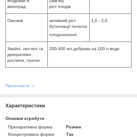
ягодники и
(зав'яз)
виноград
ріст плодів
Овочеві
активний ріст
1,0 - 2,0
бутонізації початок
плодоносіння
Хвойні, листяні та
200-400 мл добрива на 100 л води
декоративні
рослини, газони
Приховати
Характеристики
Основні атрибути
Препаративна форма
Розчин
Концентрована форма
Так