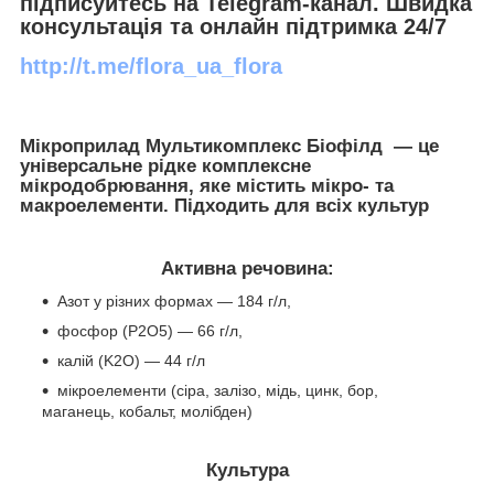
підписуйтесь на
Telegram
-
канал
. Швидка
консультація та онлайн підтримка 24/7
http://t.me/flora_ua_flora
Мікроприлад Мультикомплекс Біофілд — це
універсальне рідке комплексне
мікродобрювання, яке містить мікро- та
макроелементи. Підходить для всіх культур
Активна речовина:
Азот у різних формах — 184 г/л,
фосфор (P2O5) — 66 г/л,
калій (K2O) — 44 г/л
мікроелементи (сіра, залізо, мідь, цинк, бор,
маганець, кобальт, молібден)
Культура