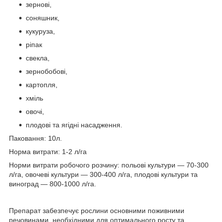
зернові,
соняшник,
кукуруза,
ріпак
свекла,
зернобобові,
картопля,
хміль
овочі,
плодові та ягідні насадження.
Паковання: 10л.
Норма витрати: 1-2 л/га
Норми витрати робочого розчину: польові культури — 70-300
л/га, овочеві культури — 300-400 л/га, плодові культури та
виноград — 800-1000 л/га.
Препарат забезпечує рослини основними поживними
речовинами, необхідними для оптимального росту та