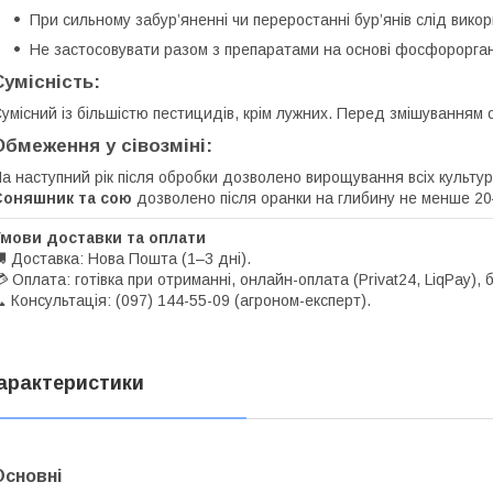
При сильному забур’яненні чи переростанні бур’янів слід вик
Не застосовувати разом з препаратами на основі фосфорорган
Сумісність:
умісний із більшістю пестицидів, крім лужних. Перед змішуванням об
Обмеження у сівозміні:
а наступний рік після обробки дозволено вирощування всіх культу
Соняшник та сою
дозволено після оранки на глибину не менше 20
Умови доставки та оплати
 Доставка: Нова Пошта (1–3 дні).
 Оплата: готівка при отриманні, онлайн-оплата (Privat24, LiqPay), 
 Консультація: (097) 144-55-09 (агроном-експерт).
арактеристики
Основні