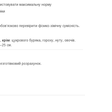
ористовувати максимальну норму
іки
ов’язково перевірити фізико-хімічну сумісність.
р,
крім
: цукрового буряка, гороху, нуту, овочів.
–25 см.
безготівковий розрахунок.