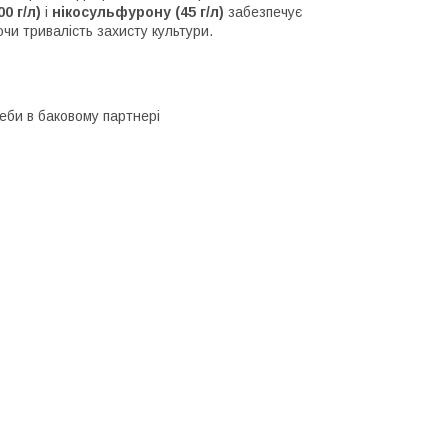
0 г/л)
і
нікосульфурону (45 г/л)
забезпечує
чи тривалість захисту культури.
еби в баковому партнері