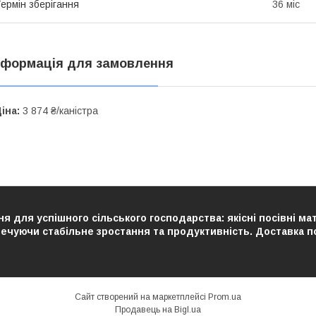
ермін зберігання
36 міс
нформація для замовлення
іна:
3 874 ₴/каністра
я для успішного сільського господарства: якісні посівні ма
чуючи стабільне зростання та продуктивність. Доставка по У
Сайт створений на маркетплейсі
Prom.ua
Продавець на Bigl.ua