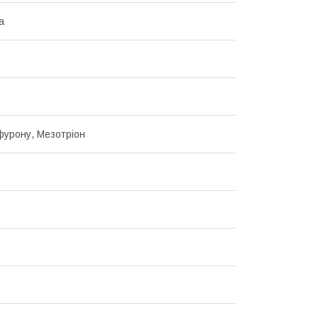
а
фурону, Мезотріон