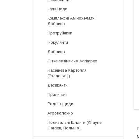
Фунгіциди
Комплексні Амінохелатні
Добрива
Протруйники
Інокулянти
Добрива
Сітка затіняюча Agrimpex
Насіннєва Картопля
(Голландія)
Десиканти
Прилипачі
Родентициди
Агроволокно
Поливальні Шланги (Khayner
Garden, Польща)
Г