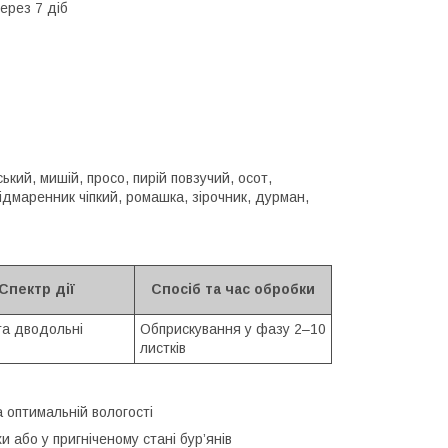
ерез 7 діб
ський, мишій, просо, пирій повзучий, осот,
дмаренник чіпкий, ромашка, зірочник, дурман,
Спектр дії
Спосіб та час обробки
та дводольні
Обприскування у фазу 2–10
листків
 оптимальній вологості
и або у пригніченому стані бур’янів