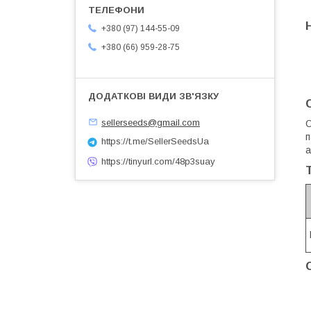
+380 (97) 144-55-09
+380 (66) 959-28-75
sellerseeds@gmail.com
О
п
https://t.me/SellerSeedsUa
а
https://tinyurl.com/48p3suay