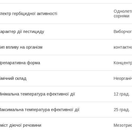
Однолетн
пектр гербіцидної активності
сорняки
арактер дії пестициду
Виборчог
ип впливу на організм
контактн
репаративна форма
Концентр
імічний склад
Неоргані
інімальна температура ефективної дії
12 град.
аксимальна температура ефективної дії
25 град.
міст діючої речовини
Мезотрио