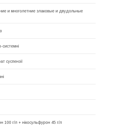
ие и многолетние злаковые и двудольные
о
о-системні
ат суспензії
чні
н 100 г/л + нікосульфурон 45 г/л