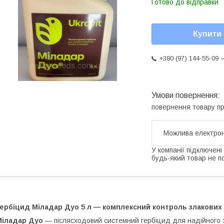
Готово до відправки
Купити
+380 (97) 144-55-09
повернення товару п
У компанії підключені
будь-який товар не п
ербіцид Міладар Дуо 5 л — комплексний контроль злакових 
Міладар Дуо
— післясходовий системний гербіцид для надійного з