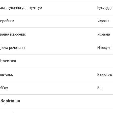
астосування для культур
Кукурудз
иробник
Укравіт
раїна виробник
Україна
іюча речовина
Нікосуль
Упаковка
паковка
Каністра
б`єм
5 л
Зберігання