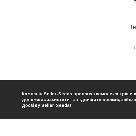
Т
І
Ц
Компанія Seller-Seeds пропонує комплексні рішенн
допомагає захистити та підвищити врожай, забезпе
досвіду Seller-Seeds!