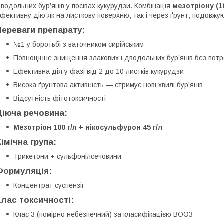
водольних бур’янів у посівах кукурудзи. Комбінація
мезотріону (10
фективну дію як на листкову поверхню, так і через ґрунт, подовжую
Переваги препарату:
№1 у боротьбі з ваточником сирійським
Повноцінне знищення злакових і дводольних бур’янів без потр
Ефективна дія у фазі від 2 до 10 листків кукурудзи
Висока ґрунтова активність — стримує нові хвилі бур’янів
Відсутність фітотоксичності
Діюча речовина:
Мезотріон 100 г/л + нікосульфурон 45 г/л
Хімічна група:
Трикетони + сульфонілсечовини
Формуляція:
Концентрат суспензії
Клас токсичності:
Клас 3 (помірно небезпечний) за класифікацією ВООЗ