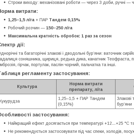
Строки виходу: механізовані роботи — через 3 доби, ручні — ч
Норма витрати:
1,25–1,5 л/га
+ ПАР
Тандем 0,15%
Робочий розчин —
150–250 л/га
Максимальна кратність обробок: 1 раз за сезон
Спектр дії:
днорічні та багаторічні злакові і дводольні бур’яни: ваточник сирій
адалиця соняшника, щириця, редька дика, канатник Теофраста, пі
мброзія, гірчак, портулак, паслін чорний, пальчатка та інші.
Таблиця регламенту застосування:
Норма витрати
Культура
препарату, л/га
1,25–1,5 + ПАР Тандем
Злакові 
Кукурудза
(0,15%)
бур’яни
Особливості застосування:
Найкращий ефект досягається при температурі +12…+25 °C та
Не рекомендується застосовувати під час спеки, холодів, посух