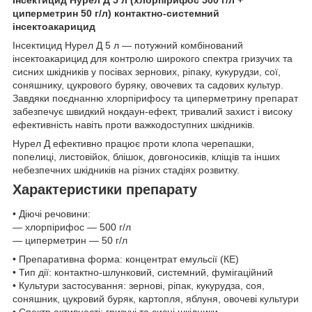
циперметрин 50 г/л) контактно-системний
інсектоакарицид
Інсектицид Нурел Д 5 л — потужний комбінований
інсектоакарицид для контролю широкого спектра гризучих та
сисних шкідників у посівах зернових, ріпаку, кукурудзи, сої,
соняшнику, цукрового буряку, овочевих та садових культур.
Завдяки поєднанню хлорпірифосу та циперметрину препарат
забезпечує швидкий нокдаун-ефект, тривалий захист і високу
ефективність навіть проти важкодоступних шкідників.
Нурел Д ефективно працює проти клопа черепашки,
попелиці, листовійок, блішок, довгоносиків, кліщів та інших
небезпечних шкідників на різних стадіях розвитку.
Характеристики препарату
• Діючі речовини:
— хлорпірифос — 500 г/л
— циперметрин — 50 г/л
• Препаративна форма: концентрат емульсії (КЕ)
• Тип дії: контактно-шлунковий, системний, фумігаційний
• Культури застосування: зернові, ріпак, кукурудза, соя,
соняшник, цукровий буряк, картопля, яблуня, овочеві культури