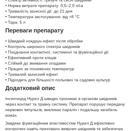
• Спектр активності: гризучі та сисні шкідники
• Норма витрати препарату: 0,5–2,0 л/га
• Тривалість захисної дії: до 21 дня
• Температура застосування: від +8 °C
• Тара: 5 л
Переваги препарату
• Швидкий нокдаун-ефект після обробки
• Контроль широкого спектра шкідників
• Поєднання контактної, системної та фумігаційної дії
• Ефективний проти кліщів
• Стійкий до змивання опадами
• Працює за понижених температур
• Тривалий захисний ефект
• Підходить для більшості польових та садових культур
Додатковий опис
Інсектицид Нурел Д швидко проникає в організм шкідників
через контакт та травну систему. Препарат порушує передачу
нервових імпульсів, викликає параліч і подальшу загибель
комах.
Завдяки фумігаційним властивостям Нурел Д ефективно
контролює навіть приховано живучих шкідників та забезпечує