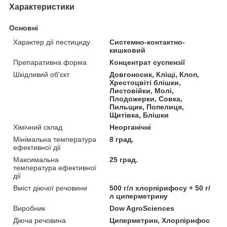
Характеристики
Основні
Характер дії пестициду
Системно-контактно-
кишковий
Препаративна форма
Концентрат суспензії
Шкідливий об'єкт
Довгоносик, Кліщі, Клоп,
Хрестоцвіті блішки,
Листовійки, Молі,
Плодожерки, Совка,
Пильщик, Попелиця,
Щитівка, Блішки
Хімічний склад
Неорганічні
Мінімальна температура
8 град.
ефективної дії
Максимальна
25 град.
температура ефективної
дії
Вміст діючої речовини
500 г/л хлорпірифосу + 50 г/
л циперметрину
Виробник
Dow AgroSciences
Діюча речовина
Циперметрин, Хлорпірифос