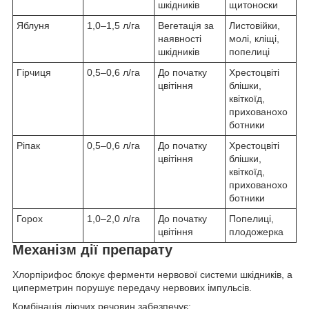
шкідників
щитоноски
Яблуня
1,0–1,5 л/га
Вегетація за
Листовійки,
наявності
молі, кліщі,
шкідників
попелиці
Гірчиця
0,5–0,6 л/га
До початку
Хрестоцвіті
цвітіння
блішки,
квіткоїд,
прихованохо
ботники
Ріпак
0,5–0,6 л/га
До початку
Хрестоцвіті
цвітіння
блішки,
квіткоїд,
прихованохо
ботники
Горох
1,0–2,0 л/га
До початку
Попелиці,
цвітіння
плодожерка
Механізм дії препарату
Хлорпірифос блокує ферменти нервової системи шкідників, а
циперметрин порушує передачу нервових імпульсів.
Комбінація діючих речовин забезпечує: