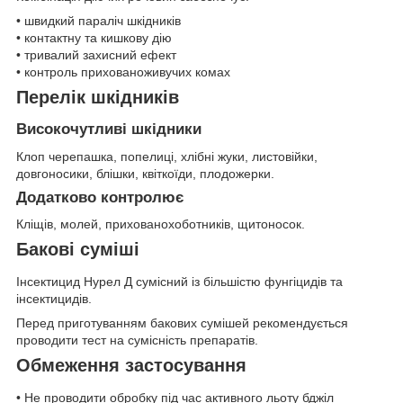
• швидкий параліч шкідників
• контактну та кишкову дію
• тривалий захисний ефект
• контроль прихованоживучих комах
Перелік шкідників
Високочутливі шкідники
Клоп черепашка, попелиці, хлібні жуки, листовійки,
довгоносики, блішки, квіткоїди, плодожерки.
Додатково контролює
Кліщів, молей, прихованохоботників, щитоносок.
Бакові суміші
Інсектицид Нурел Д сумісний із більшістю фунгіцидів та
інсектицидів.
Перед приготуванням бакових сумішей рекомендується
проводити тест на сумісність препаратів.
Обмеження застосування
• Не проводити обробку під час активного льоту бджіл