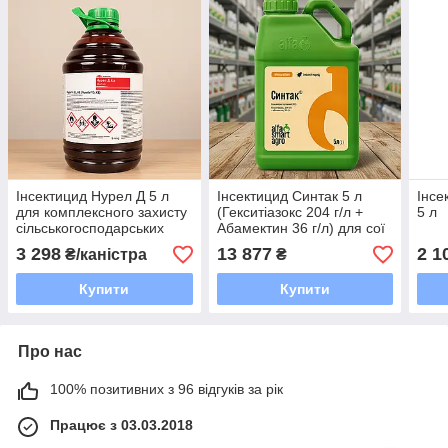
Інсектицид Нурел Д 5 л
Інсектицид Синтак 5 л
Інсе
для комплексного захисту
(Гекситіазокс 204 г/л +
5 л
сільськогосподарських
Абамектин 36 г/л) для сої
культур від шкідників
та соняшнику від
3 298
13 877
2 1
₴/каністра
₴
павутинного кліща
Купити
Купити
Про нас
100% позитивних з 96 відгуків за рік
Працює з 03.03.2018