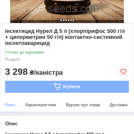
Інсектицид Нурел Д 5 л (хлорпірифос 500 г/л
+ циперметрин 50 г/л) контактно-системний
інсектоакарицид
Готово до відправки
Роздріб
3 298
₴/каністра
Купити
Опис
Характеристики
Відгуки про товар
Доставка
Опис
Інсектицид Нурел Д 5 л (хлорпірифос 500 г/л +