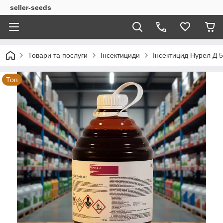
seller-seeds
Товари та послуги
Інсектициди
Інсектицид Нурел Д 5
Топ