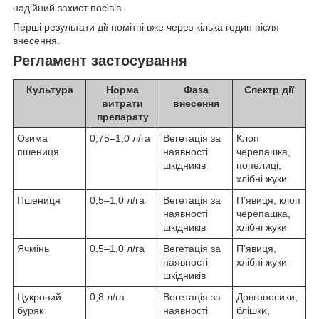
надійний захист посівів.
Перші результати дії помітні вже через кілька годин після
внесення.
Регламент застосування
Культура
Норма
Фаза
Спектр дії
витрати
внесення
препарату
Озима
0,75–1,0 л/га
Вегетація за
Клоп
пшениця
наявності
черепашка,
шкідників
попелиці,
хлібні жуки
Пшениця
0,5–1,0 л/га
Вегетація за
П’явиця, клоп
наявності
черепашка,
шкідників
хлібні жуки
Ячмінь
0,5–1,0 л/га
Вегетація за
П’явиця,
наявності
хлібні жуки
шкідників
Цукровий
0,8 л/га
Вегетація за
Довгоносики,
буряк
наявності
блішки,