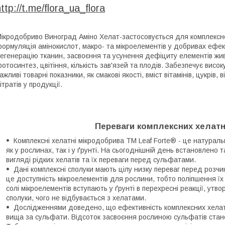
http://t.me/flora_ua_flora
ікродобриво Виноград Аміно Хелат-застосовується для комплексно
ормуляція амінокислот, макро- та мікроелементів у добривах ефек
егенерацію тканин, засвоєння та усунення дефіциту елементів живл
отосинтез, цвітіння, кількість зав'язей та плодів. Забезпечує висок
ажливі товарні показники, як смакові якості, вміст вітамінів, цукрів, 
ітратів у продукції.
Переваги комплексних хелат
Комплексні хелатні мікродобрива ТМ Leaf Forte® - це натурал
як у рослинах, так і у ґрунті. На сьогоднішній день встановлено
вигляді рідких хелатів та їх переваги перед сульфатами.
Дані комплексні сполуки мають цілу низку переваг перед розчи
це доступність мікроелементів для рослини, тобто поліпшення їх 
солі мікроелементів вступають у ґрунті в перехресні реакції, ут
сполуки, чого не відбувається з хелатами.
Дослідженнями доведено, що ефективність комплексних хела
вища за сульфати. Відсоток засвоєння рослиною сульфатів стано