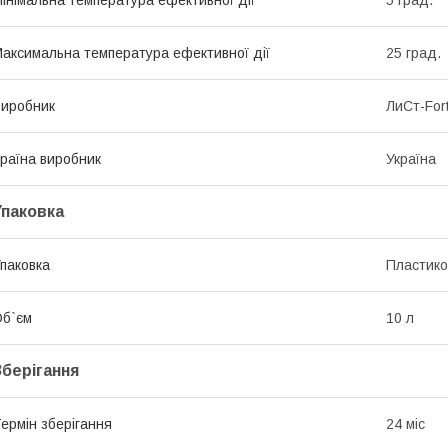
інімальна температура ефективної дії
5 град.
аксимальна температура ефективної дії
25 град.
иробник
ЛиСт-For
раїна виробник
Україна
Упаковка
паковка
Пластико
б`єм
10 л
Зберігання
ермін зберігання
24 міс