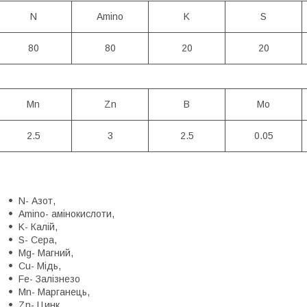
N
Amino
K
S
80
80
20
20
Mn
Zn
B
Mo
2.5
3
2.5
0.05
N- Азот,
Amino- амінокислоти,
K- Калій,
S- Сера,
Mg- Магний,
Cu- Мідь,
Fe- Залізнезо
Mn- Марганець,
Zn- Цинк,