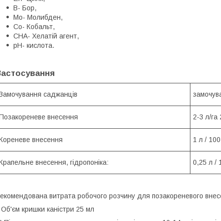
B- Бор,
Mo- Молибден,
Co- Кобальт,
CHA- Хелатій агент,
pH- кислота.
Застосування
Замочування саджанців
замочува
Позакореневе внесення
2-3 л/га
Кореневе внесення
1 л / 10
Крапельне внесення, гідропоніка:
0,25 л /
екомендована витрата робочого розчину для позакореневого внесенн
 Об'єм кришки каністри 25 мл