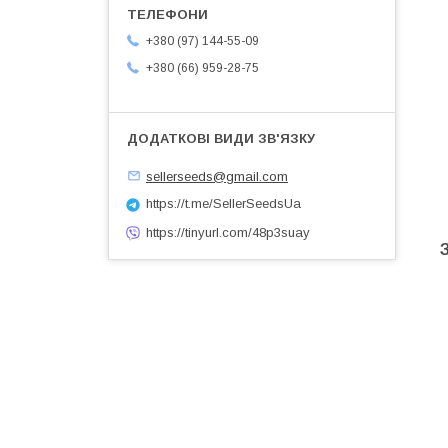
+380 (97) 144-55-09
+380 (66) 959-28-75
sellerseeds@gmail.com
https://t.me/SellerSeedsUa
https://tinyurl.com/48p3suay