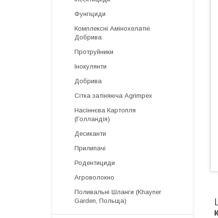
Фунгіциди
Комплексні Амінохелатні
Добрива
Протруйники
Інокулянти
Добрива
Сітка затіняюча Agrimpex
Насіннєва Картопля
(Голландія)
Десиканти
Прилипачі
Родентициди
Агроволокно
Поливальні Шланги (Khayner
Garden, Польща)