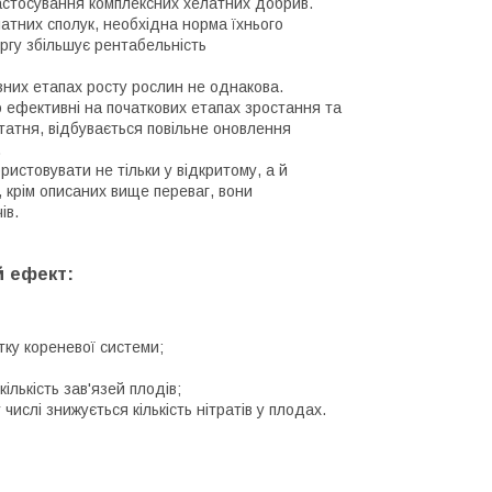
астосування комплексних хелатних добрив.
атних сполук, необхідна норма їхнього
ергу збільшує рентабельність
ізних етапах росту рослин не однакова.
о ефективні на початкових етапах зростання та
статня, відбувається повільне оновлення
.
истовувати не тільки у відкритому, а й
, крім описаних вище переваг, вони
ів.
й ефект:
тку кореневої системи;
ількість зав'язей плодів;
числі знижується кількість нітратів у плодах.