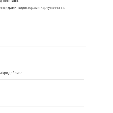
д вегетації.
нгіцидами, коректорами харчування та
мікродобриво