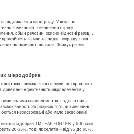
го підживлення винограду. Унікальна
тивно впливає на: зменшення стресу,
ення, обмін речовин, окисно-відновні реакції,
у врожайність та якість плодів, покращує такі
вільних амінокислот, поліолів. Знижує рівень
них мікродобрив
ьні внутрішньокомплексні сполуки, що працюють
 та доведено ефективність мікроелементів у
нними солями мікроелементів, і одна з них –
засвоюваності. За рахунок того, що звичайні
ворюються незасвоювані або мало засвоювані
тних мікродобрив ТМ LEAF FORTE® у 5-8 разів
вить 20-30%, тоді як хелатів – від 95 до 98%.