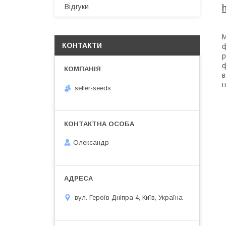
Відгуки
М
КОНТАКТИ
ф
р
ф
в
н
seller-seeds
Олександр
вул. Героїв Дніпра 4, Київ, Україна