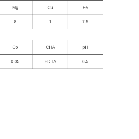
Mg
Cu
Fe
8
1
7.5
Co
CHA
рН
0.05
EDTA
6.5