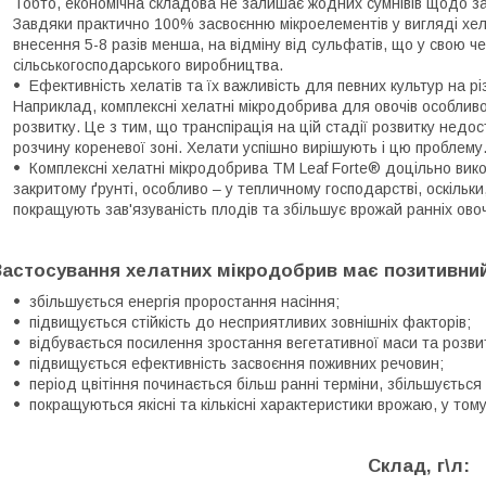
Тобто, економічна складова не залишає жодних сумнівів щодо з
Завдяки практично 100% засвоєнню мікроелементів у вигляді хел
внесення 5-8 разів менша, на відміну від сульфатів, що у свою ч
сільськогосподарського виробництва.
Ефективність хелатів та їх важливість для певних культур на р
Наприклад, комплексні хелатні мікродобрива для овочів особлив
розвитку. Це з тим, що транспірація на цій стадії розвитку недо
розчину кореневої зоні. Хелати успішно вирішують і цю проблему
Комплексні хелатні мікродобрива ТМ Leaf Forte® доцільно викор
закритому ґрунті, особливо – у тепличному господарстві, оскільки
покращують зав'язуваність плодів та збільшує врожай ранніх овоч
Застосування хелатних мікродобрив має позитивни
збільшується енергія проростання насіння;
підвищується стійкість до несприятливих зовнішніх факторів;
відбувається посилення зростання вегетативної маси та розви
підвищується ефективність засвоєння поживних речовин;
період цвітіння починається більш ранні терміни, збільшується к
покращуються якісні та кількісні характеристики врожаю, у тому 
Склад, г\л: