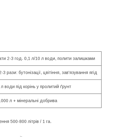
ти 2-3 год. 0,1 л/10 л води, полити залишками
 2-3 рази: бутонізації, цвітіння, зав'язування ягід
0 л води під корінь у пролитий ґрунт
 1000 л + мінеральні добрива
я 500-800 літрів / 1 га.