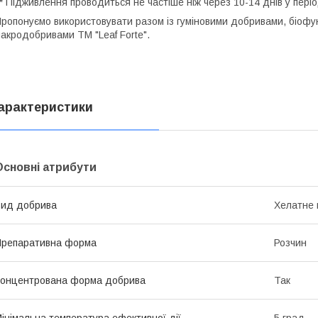
* Підживлення проводиться не частіше ніж через 10-14 днів у періо
ропонуємо використовувати разом із гуміновими добривами, біофу
акродобривами ТМ "Leaf Forte".
арактеристики
Основні атрибути
ид добрива
Хелатне 
репаративна форма
Розчин
онцентрована форма добрива
Так