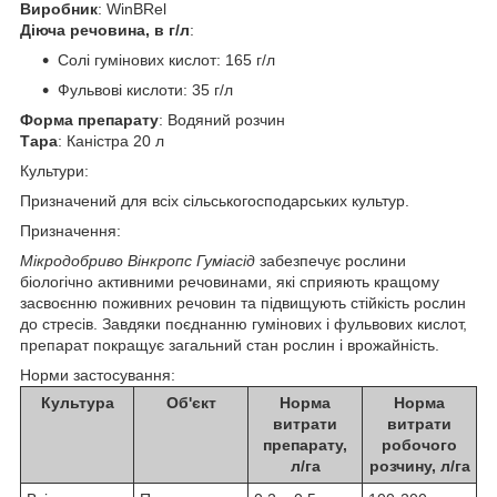
Виробник
: WinBRel
Діюча речовина, в г/л
:
Солі гумінових кислот: 165 г/л
Фульвові кислоти: 35 г/л
Форма препарату
: Водяний розчин
Тара
: Каністра 20 л
Культури:
Призначений для всіх сільськогосподарських культур.
Призначення:
Мікродобриво Вінкропс Гуміасід
забезпечує рослини
біологічно активними речовинами, які сприяють кращому
засвоєнню поживних речовин та підвищують стійкість рослин
до стресів. Завдяки поєднанню гумінових і фульвових кислот,
препарат покращує загальний стан рослин і врожайність.
Норми застосування:
Культура
Об'єкт
Норма
Норма
витрати
витрати
препарату,
робочого
л/га
розчину, л/га