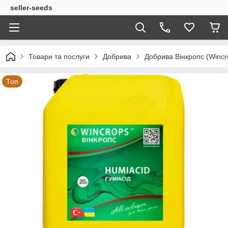
seller-seeds
Товари та послуги
Добрива
Добрива Вінкропс (Wincr
Топ