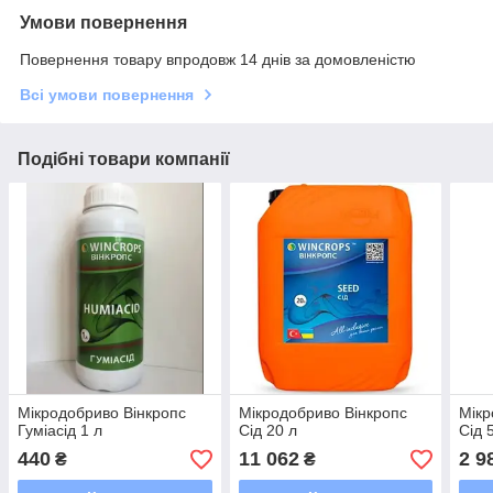
Умови повернення
Повернення товару впродовж 14 днів за домовленістю
Всі умови повернення
Подібні товари компанії
Мікродобриво Вінкропс
Мікродобриво Вінкропс
Мікр
Гуміасід 1 л
Сід 20 л
Сід 
440
11 062
2 9
₴
₴