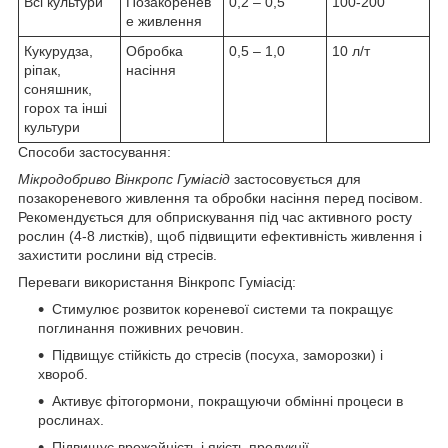
Всі культури
Позакоренев
0,2 – 0,5
100-200
е живлення
Кукурудза,
Обробка
0,5 – 1,0
10 л/т
ріпак,
насіння
соняшник,
горох та інші
культури
Способи застосування:
Мікродобриво Вінкропс Гуміасід
застосовується для
позакореневого живлення та обробки насіння перед посівом.
Рекомендується для обприскування під час активного росту
рослин (4-8 листків), щоб підвищити ефективність живлення і
захистити рослини від стресів.
Переваги використання Вінкропс Гуміасід:
Стимулює розвиток кореневої системи та покращує
поглинання поживних речовин.
Підвищує стійкість до стресів (посуха, заморозки) і
хвороб.
Активує фітогормони, покращуючи обмінні процеси в
рослинах.
Підвищує врожайність і якість продукції.