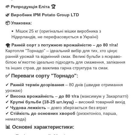
🌱 Репродукція Еліта 🏆
🌿 Виробник IPM Potato Group LTD
📦 Упаковка:
Мішок 25 кг (оригінальні мішки виробника з
Нідерландів, не перефасовується в Україні)
🌪️ Ранній сорт з потужною врожайністю – до 80 т/га!
Картопля "Торнадо" – ідеальний вибір для тих, хто цінує
ранній урожай та відмінний смак. Великі бульби з яскраво-
білою м'якоттю ідеально підходять для смаження, запікання
та інших страв, де важлива гарна структура та смак.
✅ Переваги сорту "Торнадо":
✔
Ранній термін дозрівання
– 80 днів (швидке отримання
урожаю)
✔
Висока врожайність
–
до 80 т/га
(максимум у Закарпатті)
✔
Крупні бульби (18-25 шт./кущ)
– високий товарний вихід
✔
Чудова лежкість
– довго зберігається без втрат
✔
Стійкість до основних хвороб
(ризоктоніоз, парша,
нематода)
📊 Основні характеристики: