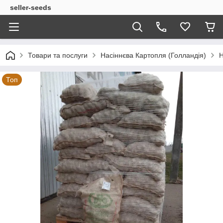
seller-seeds
Товари та послуги
Насіннєва Картопля (Голландія)
Н
Топ