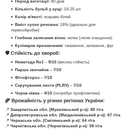
Період вегетації:
80 днів
Кількість бульб у кущі:
18-25 шт.
Колір м'якоті:
яскраво-білий
Вміст сухих речовин:
18% (ідеально для
термообробки)
Глибина залягання вічок:
мілка (легке очищення)
Кулінарне призначення:
смаження, запікання, фрі
🛡️ Стійкість до хвороб:
Нематода Ro1
–
9/10
(висока стійкість)
Парша звичайна
–
7/10
Фітофтороз
–
7/10
Скручування листя (PLRV)
–
7/10
Чорна ніжка
–
4/10
(потребує профілактики)
🌾 Врожайність у різних регіонах України:
📍
Закарпатська обл. (Мукачівський р-н):
80 т/га
📍
Дніпропетровська обл. (Магдалинівський р-н):
67 т/га
📍
Черкаська обл. (Смілянський р-н):
64 т/га
📍
Чернігівська обл. (Чернігівський р-н):
59 т/га