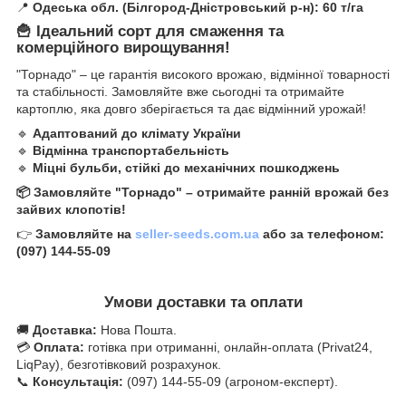
📍
Одеська обл. (Білгород-Дністровський р-н):
60 т/га
🍟 Ідеальний сорт для смаження та
комерційного вирощування!
"Торнадо" – це гарантія високого врожаю, відмінної товарності
та стабільності. Замовляйте вже сьогодні та отримайте
картоплю, яка довго зберігається та дає відмінний урожай!
🔹
Адаптований до клімату України
🔹
Відмінна транспортабельність
🔹
Міцні бульби, стійкі до механічних пошкоджень
📦 Замовляйте "Торнадо" – отримайте ранній врожай без
зайвих клопотів!
👉
Замовляйте на
seller-seeds.com.ua
або за телефоном:
(097) 144-55-09
Умови доставки та оплати
🚚
Доставка:
Нова Пошта.
💳
Оплата:
готівка при отриманні, онлайн-оплата (Privat24,
LiqPay), безготівковий розрахунок.
📞
Консультація:
(097) 144-55-09 (агроном-експерт).