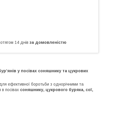
ротягом 14 днів
за домовленістю
ур’янів у посівах соняшнику та цукрових
для ефективної боротьби з однорічними та
 в посівах
соняшнику, цукрового буряка, сої,