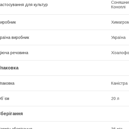
Соняшник
астосування для культур
Коноплі
иробник
Химагром
раїна виробник
Україна
іюча речовина
Хізалофо
Упаковка
паковка
Каністра
б`єм
20 л
Зберігання