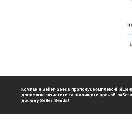
Т
І
Ц
Компанія Seller-Seeds пропонує комплексні рішенн
допомагає захистити та підвищити врожай, забезпе
досвіду Seller-Seeds!