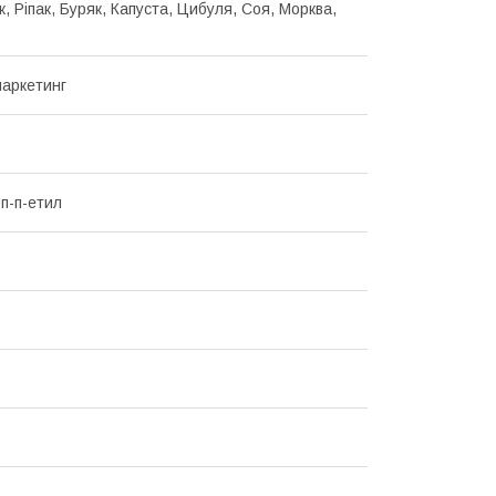
, Ріпак, Буряк, Капуста, Цибуля, Соя, Морква,
аркетинг
п-п-етил