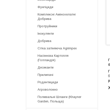
Фунгіциди
Комплексні Амінохелатні
Добрива
Протруйники
Інокулянти
Добрива
Сітка затіняюча Agrimpex
Насіннєва Картопля
Г
(Голландія)
б
Десиканти
Прилипачі
б
р
Родентициди
Агроволокно
Поливальні Шланги (Khayner
Garden, Польща)