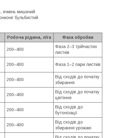
с, ячмінь мишачий
тонконіг бульбистий
Робоча рідина, л/га
Фаза обробки
Фаза 2–3 трійчастих
200–400
листків
200–400
Фаза 1–2 пари листків
Від сходів до початку
200–400
збирання
Від сходів до початку
200–400
цвітіння
Від сходів до
200–400
бутонізації
Від сходів до
200–400
збирання урожаю
Від сходів до початку