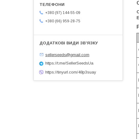
О
+380 (97) 144-55-09
Б
+380 (66) 959-28-75
sellerseeds@gmail.com
https://t.me/SellerSeedsUa
https://tinyurl.com/48p3suay