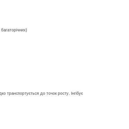
 багаторічних)
ко транспортується до точок росту. Інгібує