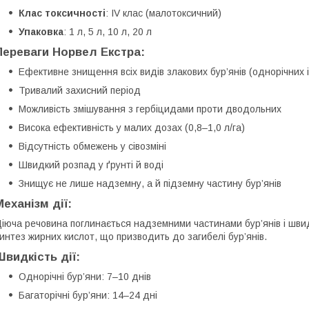
Клас токсичності
: IV клас (малотоксичний)
Упаковка
: 1 л, 5 л, 10 л, 20 л
Переваги Норвел Екстра:
Ефективне знищення всіх видів злакових бур’янів (однорічних і
Тривалий захисний період
Можливість змішування з гербіцидами проти дводольних
Висока ефективність у малих дозах (0,8–1,0 л/га)
Відсутність обмежень у сівозміні
Швидкий розпад у ґрунті й воді
Знищує не лише надземну, а й підземну частину бур’янів
Механізм дії:
іюча речовина поглинається надземними частинами бур’янів і швид
интез жирних кислот, що призводить до загибелі бур’янів.
Швидкість дії:
Однорічні бур’яни: 7–10 днів
Багаторічні бур’яни: 14–24 дні