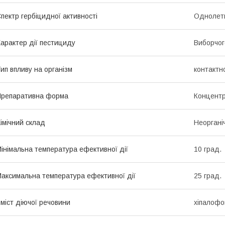
пектр гербіцидної активності
Однолетн
арактер дії пестициду
Виборчог
ип впливу на організм
контактн
репаративна форма
Концентр
імічний склад
Неоргані
інімальна температура ефективної дії
10 град.
аксимальна температура ефективної дії
25 град.
міст діючої речовини
хіпалофоп