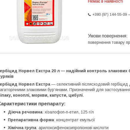
Немає в наявності
+380 (97) 144-55-09
повернення товару п
ербіцид Норвел Екстра 20 л — надійний контроль злакових б
уряків
Гербіцид Норвел Екстра
— селективний післясходовий гербіцид 
агаторічними злаковими бур’янами. Призначений для застосування
іпаку, коноплі, моркви, капусти, цибулі
.
Характеристики препарату:
Діюча речовина
: хізалофоп-п-етил, 125 г/л
Препаративна форма
: концентрат емульсії
Хімічна група
: арилоксифеноксипропіонові кислоти