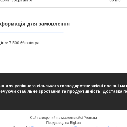
ермін зберігання
36 міс
нформація для замовлення
іна:
7 500 ₴/каністра
я для успішного сільського господарства: якісні посівні ма
чуючи стабільне зростання та продуктивність. Доставка по У
Сайт створений на маркетплейсі
Prom.ua
Продавець на Bigl.ua