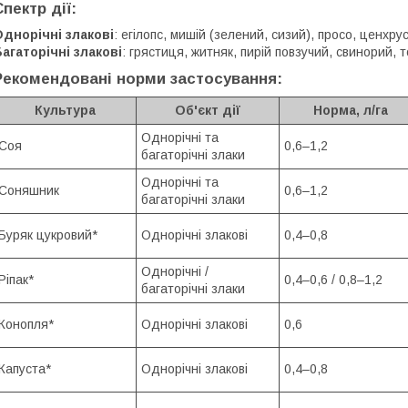
Спектр дії:
днорічні злакові
: егілопс, мишій (зелений, сизий), просо, ценхру
агаторічні злакові
: грястиця, житняк, пирій повзучий, свинорий, 
Рекомендовані норми застосування:
Культура
Об'єкт дії
Норма, л/га
Однорічні та
Соя
0,6–1,2
багаторічні злаки
Однорічні та
Соняшник
0,6–1,2
багаторічні злаки
Буряк цукровий*
Однорічні злакові
0,4–0,8
Однорічні /
Ріпак*
0,4–0,6 / 0,8–1,2
багаторічні злаки
Конопля*
Однорічні злакові
0,6
Капуста*
Однорічні злакові
0,4–0,8