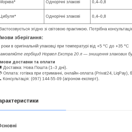
Морква*
Однорічні злакові
0,4–0,8
Цибуля*
Однорічні злакові
0,4–0,8
Застосовується згідно зі світовою практикою. Потрібна консультац
Умови зберігання:
 роки в оригінальній упаковці при температурі від +5 °C до +35 °C
амовляйте гербіцид Норвел Екстра 20 л — знищення злакових бу
Умови доставки та оплати
 Доставка: Нова Пошта (1–3 дні).
 Оплата: готівка при отриманні, онлайн-оплата (Privat24, LiqPay), 
 Консультація: (097) 144-55-09 (агроном-експерт).
арактеристики
Основні