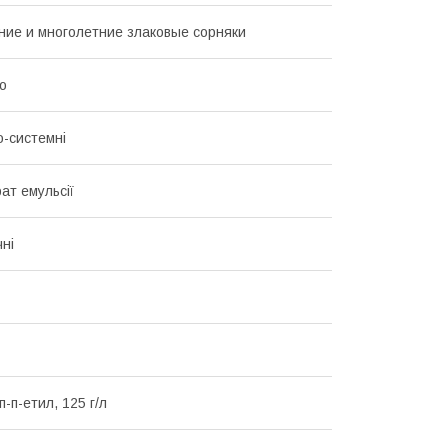
ие и многолетние злаковые сорняки
о
о-системні
ат емульсії
чні
-п-етил, 125 г/л