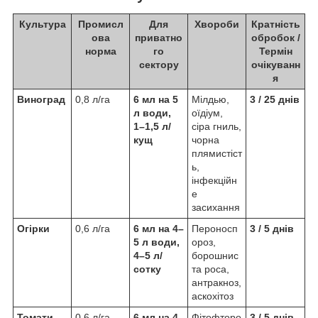
Культура
Промисл
Для
Хвороби
Кратність
ова
приватно
обробок /
норма
го
Термін
сектору
очікуванн
я
Виноград
0,8 л/га
6 мл на 5
Мілдью,
3 / 25 днів
л води,
оїдіум,
1–1,5 л/
сіра гниль,
кущ
чорна
плямистіст
ь,
інфекційн
е
засихання
Огірки
0,6 л/га
6 мл на 4–
Пероносп
3 / 5 днів
5 л води,
ороз,
4–5 л/
борошнис
сотку
та роса,
антракноз,
аскохітоз
Томати
0,6 л/га
6 мл на 4–
Фітофторо
3 / 5 днів