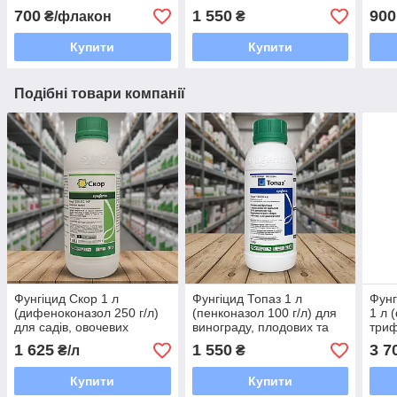
культур від борошнистої
ягідних культур системний
тома
700
1 550
900
₴/флакон
₴
роси, оїдіуму та сірої гнилі
овоч
сис
Купити
Купити
Подібні товари компанії
Фунгіцид Скор 1 л
Фунгіцид Топаз 1 л
Фунг
(дифеноконазол 250 г/л)
(пенконазол 100 г/л) для
1 л 
для садів, овочевих
винограду, плодових та
триф
культур та картоплі
ягідних культур системний
для 
1 625
1 550
3 7
₴/л
₴
системно-контактний
куль
зах
Купити
Купити