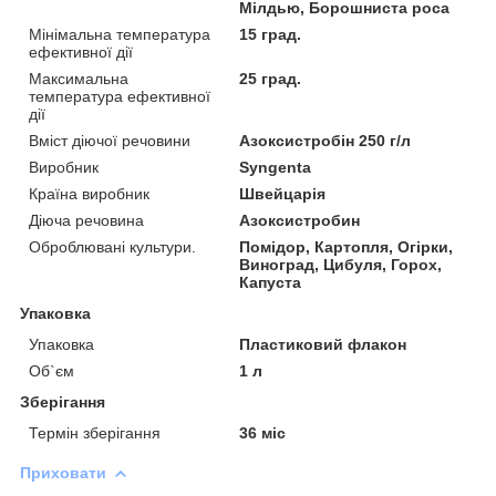
Мілдью, Борошниста роса
Мінімальна температура
15 град.
ефективної дії
Максимальна
25 град.
температура ефективної
дії
Вміст діючої речовини
Азоксистробін 250 г/л
Виробник
Syngenta
Країна виробник
Швейцарія
Діюча речовина
Азоксистробин
Оброблювані культури.
Помідор, Картопля, Огірки,
Виноград, Цибуля, Горох,
Капуста
Упаковка
Упаковка
Пластиковий флакон
Об`єм
1 л
Зберігання
Термін зберігання
36 міс
Приховати