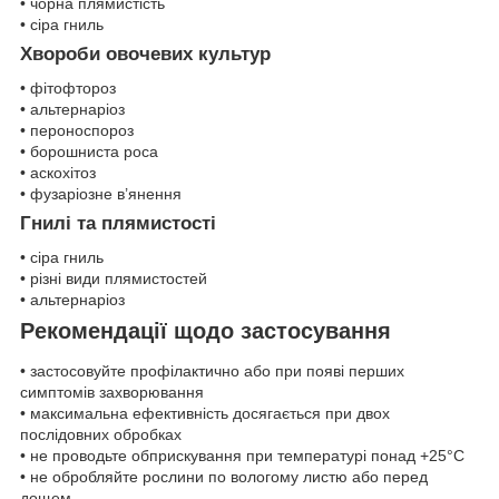
• чорна плямистість
• сіра гниль
Хвороби овочевих культур
• фітофтороз
• альтернаріоз
• пероноспороз
• борошниста роса
• аскохітоз
• фузаріозне в’янення
Гнилі та плямистості
• сіра гниль
• різні види плямистостей
• альтернаріоз
Рекомендації щодо застосування
• застосовуйте профілактично або при появі перших
симптомів захворювання
• максимальна ефективність досягається при двох
послідовних обробках
• не проводьте обприскування при температурі понад +25°C
• не обробляйте рослини по вологому листю або перед
дощем