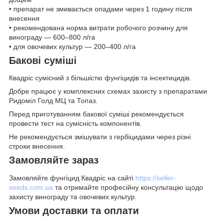
• препарат не змивається опадами через 1 годину після
внесення
• рекомендована норма витрати робочого розчину для
винограду — 600–800 л/га
• для овочевих культур — 200–400 л/га
Бакові суміші
Квадріс сумісний з більшістю фунгіцидів та інсектицидів.
Добре працює у комплексних схемах захисту з препаратами
Ридоміл Голд МЦ та Топаз.
Перед приготуванням бакової суміші рекомендується
провести тест на сумісність компонентів.
Не рекомендується змішувати з гербіцидами через різні
строки внесення.
Замовляйте зараз
Замовляйте фунгіцид Квадріс на сайті
https://seller-
seeds.com.ua
та отримайте професійну консультацію щодо
захисту винограду та овочевих культур.
Умови доставки та оплати