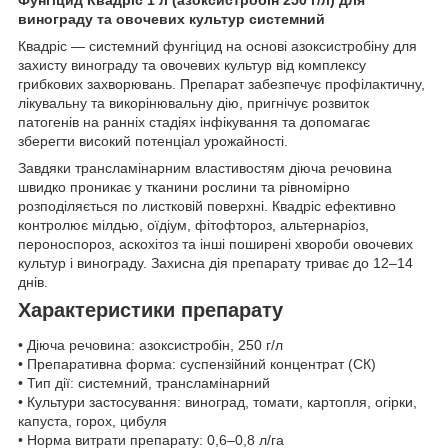
винограду та овочевих культур системний
Квадріс — системний фунгіцид на основі азоксистробіну для
захисту винограду та овочевих культур від комплексу
грибкових захворювань. Препарат забезпечує профілактичну,
лікувальну та викорінювальну дію, пригнічує розвиток
патогенів на ранніх стадіях інфікування та допомагає
зберегти високий потенціал урожайності.
Завдяки трансламінарним властивостям діюча речовина
швидко проникає у тканини рослини та рівномірно
розподіляється по листковій поверхні. Квадріс ефективно
контролює мілдью, оїдіум, фітофтороз, альтернаріоз,
пероноспороз, аскохітоз та інші поширені хвороби овочевих
культур і винограду. Захисна дія препарату триває до 12–14
днів.
Характеристики препарату
• Діюча речовина: азоксистробін, 250 г/л
• Препаративна форма: суспензійний концентрат (СК)
• Тип дії: системний, трансламінарний
• Культури застосування: виноград, томати, картопля, огірки,
капуста, горох, цибуля
• Норма витрати препарату: 0,6–0,8 л/га