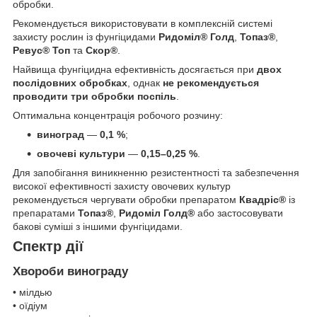
обробки.
Рекомендується використовувати в комплексній системі
захисту рослин із фунгіцидами
Ридоміл® Голд
,
Топаз®
,
Ревус® Топ
та
Скор®
.
Найвища фунгіцидна ефективність досягається при
двох
послідовних обробках
, однак
не рекомендується
проводити три обробки поспіль
.
Оптимальна концентрація робочого розчину:
виноград
—
0,1 %
;
овочеві культури
—
0,15–0,25 %
.
Для запобігання виникненню резистентності та забезпечення
високої ефективності захисту овочевих культур
рекомендується чергувати обробки препаратом
Квадріс®
із
препаратами
Топаз®
,
Ридоміл Голд®
або застосовувати
бакові суміші з іншими фунгіцидами.
Спектр дії
Хвороби винограду
• мілдью
• оїдіум