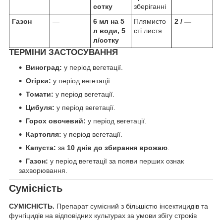
сотку
зберіганні
Газон
—
6 мл на 5
Плямисто
2 / —
л води, 5
сті листя
л/сотку
ТЕРМІНИ ЗАСТОСУВАННЯ
Виноград:
у період вегетації.
Огірки:
у період вегетації.
Томати:
у період вегетації.
Цибуля:
у період вегетації.
Горох овочевий:
у період вегетації.
Картопля:
у період вегетації.
Капуста:
за
10 днів до збирання врожаю
.
Газон:
у період вегетації за появи перших ознак
захворювання.
Сумісність
СУМІСНІСТЬ.
Препарат сумісний з більшістю інсектицидів та
фунгіцидів на відповідних культурах за умови збігу строків