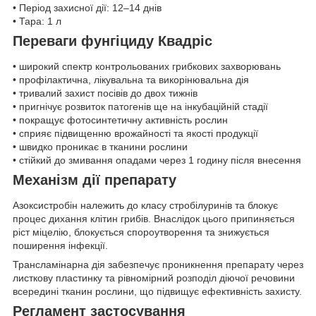
• Період захисної дії: 12–14 днів
• Тара: 1 л
Переваги фунгіциду Квадріс
• широкий спектр контрольованих грибкових захворювань
• профілактична, лікувальна та викорінювальна дія
• тривалий захист посівів до двох тижнів
• пригнічує розвиток патогенів ще на інкубаційній стадії
• покращує фотосинтетичну активність рослин
• сприяє підвищенню врожайності та якості продукції
• швидко проникає в тканини рослини
• стійкий до змивання опадами через 1 годину після внесення
Механізм дії препарату
Азоксистробін належить до класу стробілуринів та блокує
процес дихання клітин грибів. Внаслідок цього припиняється
ріст міцелію, блокується спороутворення та знижується
поширення інфекції.
Трансламінарна дія забезпечує проникнення препарату через
листкову пластинку та рівномірний розподіл діючої речовини
всередині тканин рослини, що підвищує ефективність захисту.
Регламент застосування