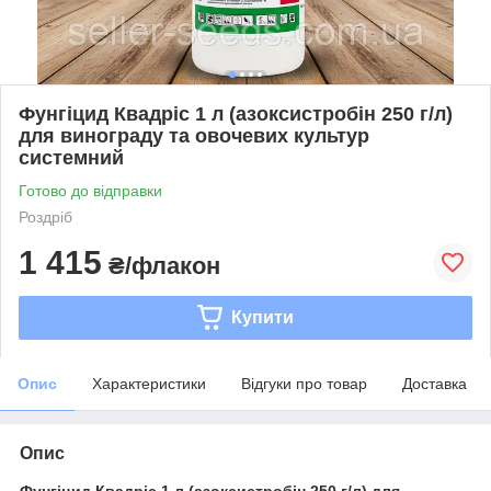
Фунгіцид Квадріс 1 л (азоксистробін 250 г/л)
для винограду та овочевих культур
системний
Готово до відправки
Роздріб
1 415
₴/флакон
Купити
Опис
Характеристики
Відгуки про товар
Доставка
Опис
Фунгіцид Квадріс 1 л (азоксистробін 250 г/л) для