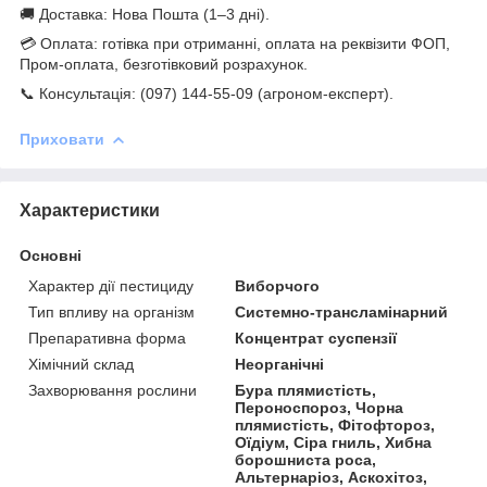
🚚 Доставка: Нова Пошта (1–3 дні).
💳 Оплата: готівка при отриманні, оплата на реквізити ФОП,
Пром-оплата, безготівковий розрахунок.
📞 Консультація: (097) 144-55-09 (агроном-експерт).
Приховати
Характеристики
Основні
Характер дії пестициду
Виборчого
Тип впливу на організм
Системно-трансламінарний
Препаративна форма
Концентрат суспензії
Хімічний склад
Неорганічні
Захворювання рослини
Бура плямистість,
Пероноспороз, Чорна
плямистість, Фітофтороз,
Оїдіум, Сіра гниль, Хибна
борошниста роса,
Альтернаріоз, Аскохітоз,