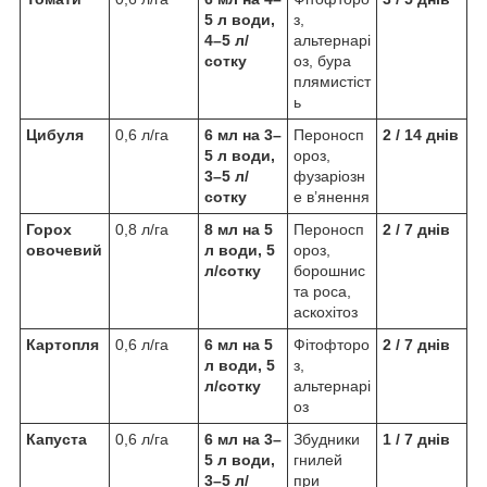
5 л води,
з,
4–5 л/
альтернарі
сотку
оз, бура
плямистіст
ь
Цибуля
0,6 л/га
6 мл на 3–
Пероносп
2 / 14 днів
5 л води,
ороз,
3–5 л/
фузаріозн
сотку
е в’янення
Горох
0,8 л/га
8 мл на 5
Пероносп
2 / 7 днів
овочевий
л води, 5
ороз,
л/сотку
борошнис
та роса,
аскохітоз
Картопля
0,6 л/га
6 мл на 5
Фітофторо
2 / 7 днів
л води, 5
з,
л/сотку
альтернарі
оз
Капуста
0,6 л/га
6 мл на 3–
Збудники
1 / 7 днів
5 л води,
гнилей
3–5 л/
при