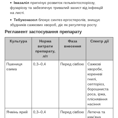
Імазаліл
пригнічує розвиток гельмінтоспоріозу,
фузаріозу та забезпечує тривалий захист від інфекцій
на листі.
Тебуконазол
блокує синтез ергостеролів, знищує
збудників сажкових хвороб, діє як регулятор росту.
Регламент застосування препарату
Культура
Норма
Фаза
Спектр дії
витрати
внесення
препарату,
л/т
Пшениця
0,3–0,4
Перед сівбою
Сажкові
озима
хвороби,
кореневі
гнилі,
септоріоз,
борошниста
роса, іржа,
пліснявіння
насіння
Ячмінь ярий
0,3–0,4
Перед сівбою
Летюча та
кам’яна