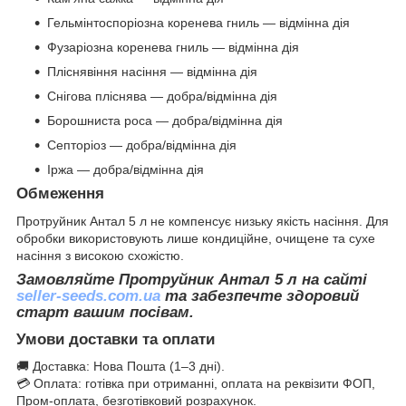
Гельмінтоспоріозна коренева гниль — відмінна дія
Фузаріозна коренева гниль — відмінна дія
Пліснявіння насіння — відмінна дія
Снігова пліснява — добра/відмінна дія
Борошниста роса — добра/відмінна дія
Септоріоз — добра/відмінна дія
Іржа — добра/відмінна дія
Обмеження
Протруйник Антал 5 л не компенсує низьку якість насіння. Для
обробки використовують лише кондиційне, очищене та сухе
насіння з високою схожістю.
Замовляйте Протруйник Антал 5 л на сайті
seller-seeds.com.ua
та забезпечте здоровий
старт вашим посівам.
Умови доставки та оплати
🚚 Доставка: Нова Пошта (1–3 дні).
💳 Оплата: готівка при отриманні, оплата на реквізити ФОП,
Пром-оплата, безготівковий розрахунок.