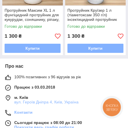
Протруйник Максим XL 1 л
Протруйник Круїзер 1 л
фунгіцидний протруйник для
(тіаметоксам 350 г/л)
кукурудзи, соняшнику, ріпаку,
інсектицидний протруйник
буряків, зернових та бобових
для кукурудзи, соняшнику,
Готово до відправки
Готово до відправки
культур
ріпаку, буряків, картоплі
1 300
1 300
₴
₴
Купити
Купити
Про нас
100% позитивних з 96 відгуків за рік
Працює з 03.03.2018
м. Київ
вул. Героїв Дніпра 4, Київ, Україна
КНОПКА
ЗВ'ЯЗКУ
Контакти
Сьогодні працює з 08:00 до 21:00
Показати весь графік роботи