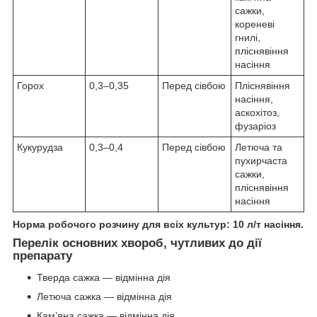
сажки,
кореневі
гнилі,
пліснявіння
насіння
Горох
0,3–0,35
Перед сівбою
Пліснявіння
насіння,
аскохітоз,
фузаріоз
Кукурудза
0,3–0,4
Перед сівбою
Летюча та
пухирчаста
сажки,
пліснявіння
насіння
Норма робочого розчину для всіх культур: 10 л/т насіння.
Перелік основних хвороб, чутливих до дії
препарату
Тверда сажка — відмінна дія
Летюча сажка — відмінна дія
Кам’яна сажка — відмінна дія