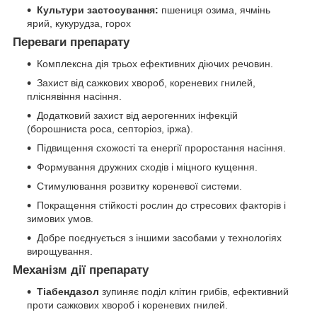
Культури застосування:
пшениця озима, ячмінь
ярий, кукурудза, горох
Переваги препарату
Комплексна дія трьох ефективних діючих речовин.
Захист від сажкових хвороб, кореневих гнилей,
пліснявіння насіння.
Додатковий захист від аерогенних інфекцій
(борошниста роса, септоріоз, іржа).
Підвищення схожості та енергії проростання насіння.
Формування дружних сходів і міцного кущення.
Стимулювання розвитку кореневої системи.
Покращення стійкості рослин до стресових факторів і
зимових умов.
Добре поєднується з іншими засобами у технологіях
вирощування.
Механізм дії препарату
Тіабендазол
зупиняє поділ клітин грибів, ефективний
проти сажкових хвороб і кореневих гнилей.