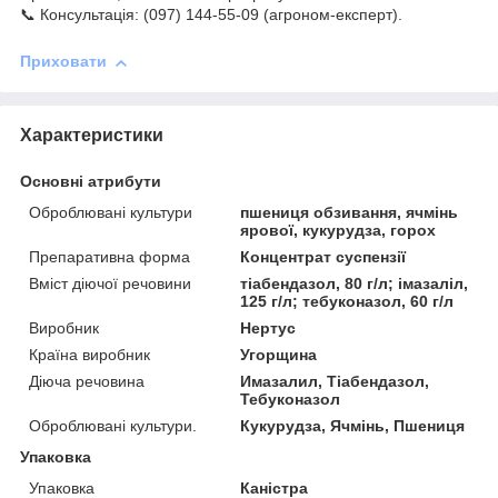
📞 Консультація: (097) 144-55-09 (агроном-експерт).
Приховати
Характеристики
Основні атрибути
Оброблювані культури
пшениця обзивання, ячмінь
ярової, кукурудза, горох
Препаративна форма
Концентрат суспензії
Вміст діючої речовини
тіабендазол, 80 г/л; імазаліл,
125 г/л; тебуконазол, 60 г/л
Виробник
Нертус
Країна виробник
Угорщина
Діюча речовина
Имазалил, Тіабендазол,
Тебуконазол
Оброблювані культури.
Кукурудза, Ячмінь, Пшениця
Упаковка
Упаковка
Каністра