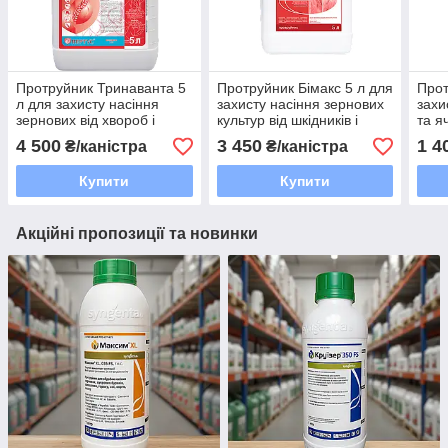
Протруйник Тринаванта 5
Протруйник Бімакс 5 л для
Прот
л для захисту насіння
захисту насіння зернових
захи
зернових від хвороб і
культур від шкідників і
та я
шкідників
хвороб
шкід
4 500
3 450
1 4
₴/каністра
₴/каністра
Купити
Купити
Акційні пропозиції та новинки