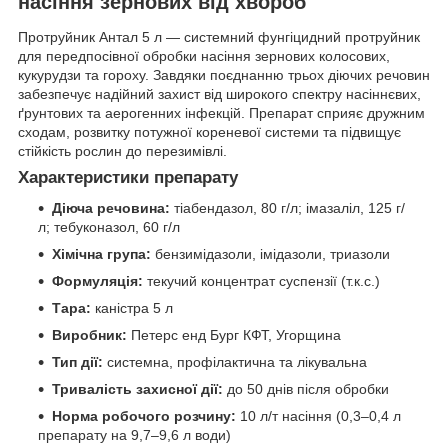
насіння зернових від хвороб
Протруйник Антал 5 л — системний фунгіцидний протруйник
для передпосівної обробки насіння зернових колосових,
кукурудзи та гороху. Завдяки поєднанню трьох діючих речовин
забезпечує надійний захист від широкого спектру насіннєвих,
ґрунтових та аерогенних інфекцій. Препарат сприяє дружним
сходам, розвитку потужної кореневої системи та підвищує
стійкість рослин до перезимівлі.
Характеристики препарату
Діюча речовина:
тіабендазол, 80 г/л; імазаліл, 125 г/
л; тебуконазол, 60 г/л
Хімічна група:
бензимідазоли, імідазоли, триазоли
Формуляція:
текучий концентрат суспензії (т.к.с.)
Тара:
каністра 5 л
Виробник:
Петерс енд Бург КФТ, Угорщина
Тип дії:
системна, профілактична та лікувальна
Тривалість захисної дії:
до 50 днів після обробки
Норма робочого розчину:
10 л/т насіння (0,3–0,4 л
препарату на 9,7–9,6 л води)