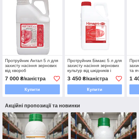
Протруйник Антал 5 л для
Протруйник Бімакс 5 л для
Прот
захисту насіння зернових
захисту насіння зернових
захи
від хвороб
культур від шкідників і
та я
хвороб
шкід
7 000
3 450
1 4
₴/каністра
₴/каністра
Купити
Купити
Акційні пропозиції та новинки