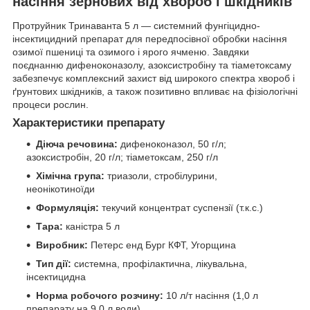
насіння зернових від хвороб і шкідників
Протруйник Тринаванта 5 л — системний фунгіцидно-
інсектицидний препарат для передпосівної обробки насіння
озимої пшениці та озимого і ярого ячменю. Завдяки
поєднанню дифеноконазолу, азоксистробіну та тіаметоксаму
забезпечує комплексний захист від широкого спектра хвороб і
ґрунтових шкідників, а також позитивно впливає на фізіологічні
процеси рослин.
Характеристики препарату
Діюча речовина:
дифеноконазол, 50 г/л;
азоксистробін, 20 г/л; тіаметоксам, 250 г/л
Хімічна група:
триазоли, стробілурини,
неонікотиноїди
Формуляція:
текучий концентрат суспензії (т.к.с.)
Тара:
каністра 5 л
Виробник:
Петерс енд Бург КФТ, Угорщина
Тип дії:
системна, профілактична, лікувальна,
інсектицидна
Норма робочого розчину:
10 л/т насіння (1,0 л
препарату на 9,0 л води)