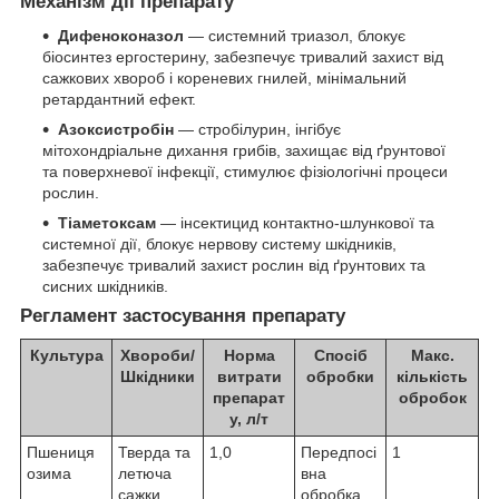
Механізм дії препарату
Дифеноконазол
— системний триазол, блокує
біосинтез ергостерину, забезпечує тривалий захист від
сажкових хвороб і кореневих гнилей, мінімальний
ретардантний ефект.
Азоксистробін
— стробілурин, інгібує
мітохондріальне дихання грибів, захищає від ґрунтової
та поверхневої інфекції, стимулює фізіологічні процеси
рослин.
Тіаметоксам
— інсектицид контактно-шлункової та
системної дії, блокує нервову систему шкідників,
забезпечує тривалий захист рослин від ґрунтових та
сисних шкідників.
Регламент застосування препарату
Культура
Хвороби/
Норма
Спосіб
Макс.
Шкідники
витрати
обробки
кількість
препарат
обробок
у, л/т
Пшениця
Тверда та
1,0
Передпосі
1
озима
летюча
вна
сажки,
обробка