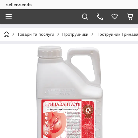
seller-seeds
Товари та послуги
Протруйники
Протруйник Тринаван