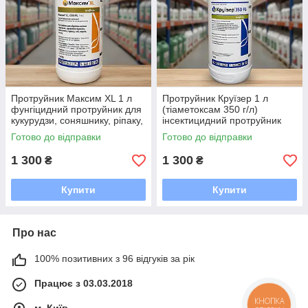
Протруйник Максим XL 1 л
Протруйник Круїзер 1 л
фунгіцидний протруйник для
(тіаметоксам 350 г/л)
кукурудзи, соняшнику, ріпаку,
інсектицидний протруйник
буряків, зернових та бобових
для кукурудзи, соняшнику,
Готово до відправки
Готово до відправки
культур
ріпаку, буряків, картоплі
1 300
1 300
₴
₴
Купити
Купити
Про нас
100% позитивних з 96 відгуків за рік
Працює з 03.03.2018