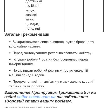
дротяники
, хлібний
турун,
злакові
мухи,
цикадки,
попелиці
Загальні рекомендації
Використовувати лише очищене, відкаліброване та
кондиційне насіння.
Перед застосуванням ретельно збовтати каністру.
Готувати робочий розчин безпосередньо перед
використанням.
Не залишати робочий розчин у протруювальній
машині понад 6 годин.
Протруєне насіння висівати у максимально короткі
терміни після обробки.
Замовляйте Протруйник Тринаванта 5 л на
сайті
seller-seeds.com.ua
та забезпечте
здоровий старт вашим посівам.