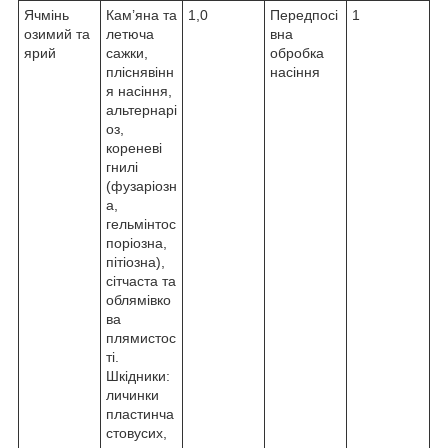
Ячмінь
Кам’яна та
1,0
Передпосі
1
озимий та
летюча
вна
ярий
сажки,
обробка
пліснявінн
насіння
я насіння,
альтернарі
оз,
кореневі
гнилі
(фузаріозн
а,
гельмінтос
поріозна,
пітіозна),
сітчаста та
облямівко
ва
плямистос
ті.
Шкідники:
личинки
пластинча
стовусих,