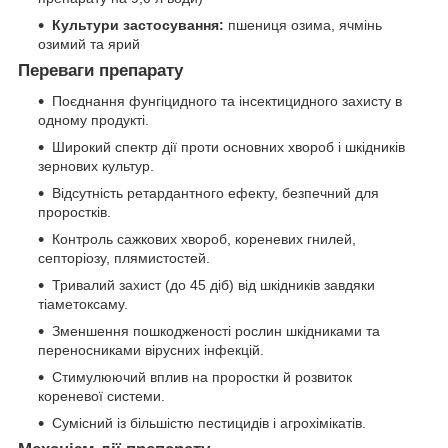
Культури застосування:
пшениця озима, ячмінь
озимий та ярий
Переваги препарату
Поєднання фунгіцидного та інсектицидного захисту в
одному продукті.
Широкий спектр дії проти основних хвороб і шкідників
зернових культур.
Відсутність ретардантного ефекту, безпечний для
проростків.
Контроль сажкових хвороб, кореневих гнилей,
септоріозу, плямистостей.
Тривалий захист (до 45 діб) від шкідників завдяки
тіаметоксаму.
Зменшення пошкодженості рослин шкідниками та
переносниками вірусних інфекцій.
Стимулюючий вплив на проростки й розвиток
кореневої системи.
Сумісний із більшістю пестицидів і агрохімікатів.