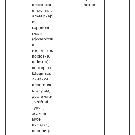
пліснявінн
насіння
я насіння,
альтернарі
оз,
кореневі
гнилі
(фузаріозн
а,
гельмінтос
поріозна,
пітіозна),
септоріоз.
Шкідники:
личинки
пластинча
стовусих,
дротяники
, хлібний
турун,
злакові
мухи,
цикадки,
попелиці