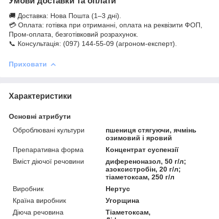
Умови доставки та оплати
🚚 Доставка: Нова Пошта (1–3 дні).
💳 Оплата: готівка при отриманні, оплата на реквізити ФОП,
Пром-оплата, безготівковий розрахунок.
📞 Консультація: (097) 144-55-09 (агроном-експерт).
Приховати
Характеристики
Основні атрибути
Оброблювані культури
пшениця стягуючи, ячмінь
озимовий і яровий
Препаративна форма
Концентрат суспензії
Вміст діючої речовини
диференоназол, 50 г/л;
азоксистробін, 20 г/л;
тіаметоксам, 250 г/л
Виробник
Нертус
Країна виробник
Угорщина
Діюча речовина
Тіаметоксам,