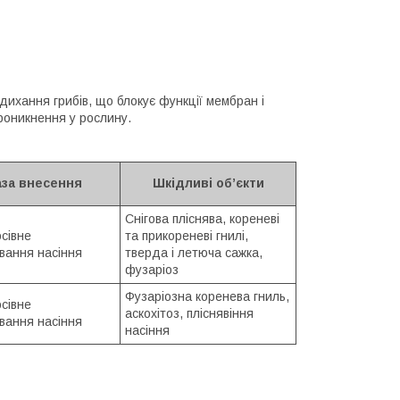
ихання грибів, що блокує функції мембран і
проникнення у рослину.
за внесення
Шкідливі об’єкти
Снігова пліснява, кореневі
сівне
та прикореневі гнилі,
вання насіння
тверда і летюча сажка,
фузаріоз
Фузаріозна коренева гниль,
сівне
аскохітоз, пліснявіння
вання насіння
насіння