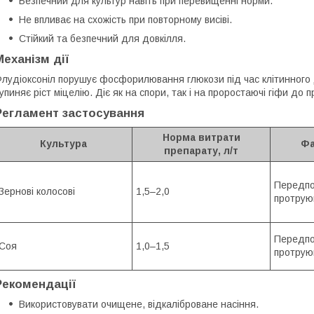
Безпечний для культур навіть при перевищенні норми.
Не впливає на схожість при повторному висіві.
Стійкий та безпечний для довкілля.
Механізм дії
лудіоксоніл порушує фосфорилювання глюкози під час клітинного д
упиняє ріст міцелію. Діє як на спори, так і на проростаючі гіфи до 
Регламент застосування
Норма витрати
Культура
Фа
препарату, л/т
Передпо
Зернові колосові
1,5–2,0
протрую
Передпо
Соя
1,0–1,5
протрую
Рекомендації
Використовувати очищене, відкаліброване насіння.