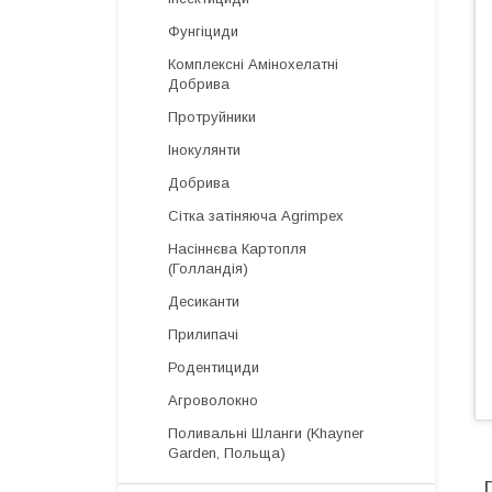
Фунгіциди
Комплексні Амінохелатні
Добрива
Протруйники
Інокулянти
Добрива
Сітка затіняюча Agrimpex
Насіннєва Картопля
(Голландія)
Десиканти
Прилипачі
Родентициди
Агроволокно
Поливальні Шланги (Khayner
Garden, Польща)