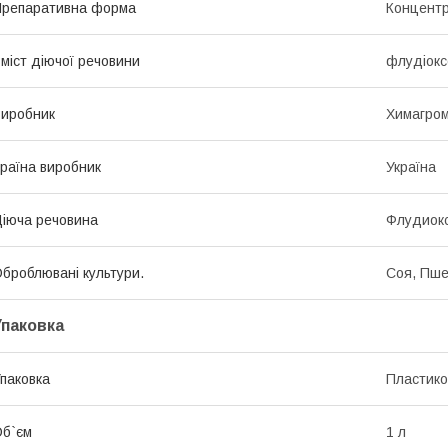
репаративна форма
Концентр
міст діючої речовини
флудіоксо
иробник
Химагром
раїна виробник
Україна
іюча речовина
Флудиокс
броблювані культури.
Соя, Пш
Упаковка
паковка
Пластико
б`єм
1 л