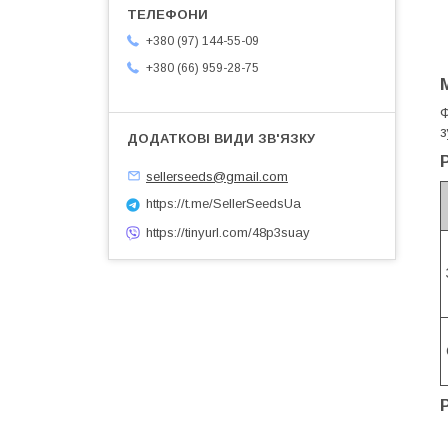
+380 (97) 144-55-09
+380 (66) 959-28-75
Ф
з
sellerseeds@gmail.com
https://t.me/SellerSeedsUa
https://tinyurl.com/48p3suay