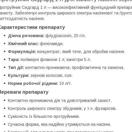
ротруйник Сидгард 1 л — високоефективний фунгіцидний препарат
ахисту. Забезпечує контроль широкого спектра насіннєвої та ґрунто
иттєздатність насіння.
Характеристики препарату
Діюча речовина:
флудіоксоніл, 25 г/л.
Хімічний клас:
феніламіди.
Формуляція:
концентрат, який тече, для обробки насіння.
Тара:
полімерні флакони 1 л; каністри 5 л.
Тип дії:
контактно-проникаюча; профілактична та захисна.
Культури:
зернові колосові, соя.
Норми робочої рідини:
10 л/т.
Переваги препарату
Контактно-проникаюча дія та довготривалий захист.
Контроль широкого спектру збудників, у т.ч. фузаріозів.
Сумісність із більшістю протруйників.
Сучасна форма, яка надійно утримується на насінні.