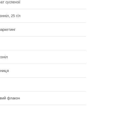
ат суспензії
нніл, 25 г/л
аркетинг
оніл
ениця
вий флакон