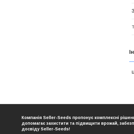
Т
І
Ц
Компанія Seller-Seeds пропонує комплексні рішенн
допомагає захистити та підвищити врожай, забезпе
досвіду Seller-Seeds!