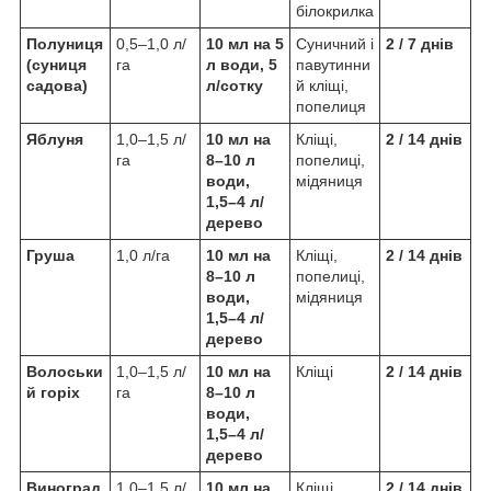
білокрилка
Полуниця
0,5–1,0 л/
10 мл на 5
Суничний і
2 / 7 днів
(суниця
га
л води, 5
павутинни
садова)
л/сотку
й кліщі,
попелиця
Яблуня
1,0–1,5 л/
10 мл на
Кліщі,
2 / 14 днів
га
8–10 л
попелиці,
води,
мідяниця
1,5–4 л/
дерево
Груша
1,0 л/га
10 мл на
Кліщі,
2 / 14 днів
8–10 л
попелиці,
води,
мідяниця
1,5–4 л/
дерево
Волоськи
1,0–1,5 л/
10 мл на
Кліщі
2 / 14 днів
й горіх
га
8–10 л
води,
1,5–4 л/
дерево
Виноград
1,0–1,5 л/
10 мл на
Кліщі,
2 / 14 днів