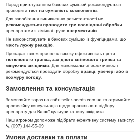
Перед приготуванням бакових сумішей рекомендується
проводити
тест на сумісність компонентів
.
Для запобігання виникненню резистентності
не
рекомендується проводити три послідовні обробки
препаратами з хімічної групи
авермектинів
.
Не використовувати в бакових сумішах із фунгіцидами, що
мають
лужну реакцію
.
Препарат також проявляє високу ефективність проти
тютюнового трипса, західного квіткового трипса та
мінуючих шкідників
. Для максимальної ефективності
рекомендується проводити обробку
вранці, увечері або в
похмуру погоду
.
Замовлення та консультація
Замовляйте зараз на сайті seller-seeds.com.ua та отримайте
професійну консультацію щодо правильного підбору
препарату для Вашої культури та типу шкідника.
Наш агроном допоможе підібрати ефективну систему захисту:
📞 (097) 144-55-09
Умови доставки та оплати