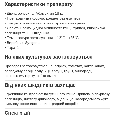
Характеристики препарату
• Діюча речовина: Абамектин 18 г/л
• Препаративна форма: концентрат емульсії
• Тип дії: контактно-кишковий, трансламінарний
• Спектр інсектицидної активності: кліщі, трипси, білокрилка,
попелиця та інші шкідники
• Температура застосування: +12°C...+25°C
• Виробник: Syngenta
• Тара: 1 л
На яких культурах застосовується
Препарат застосовується на: огірках, томатах, баклажанах,
солодкому перці, полуниці, яблуні, груші, винограді,
волоському горіху, сої та хмелі.
Від яких шкідників захищає
Ефективно контролює: павутинного кліща, трипсів, білокрилку,
попелицю, листову філоксеру, мідяницю, колорадського жука,
хмелеву попелицю та виноградний свербіж.
Спектр дії