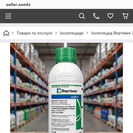
seller-seeds
Товари та послуги
Інсектициди
Інсектицид Вертімек 1