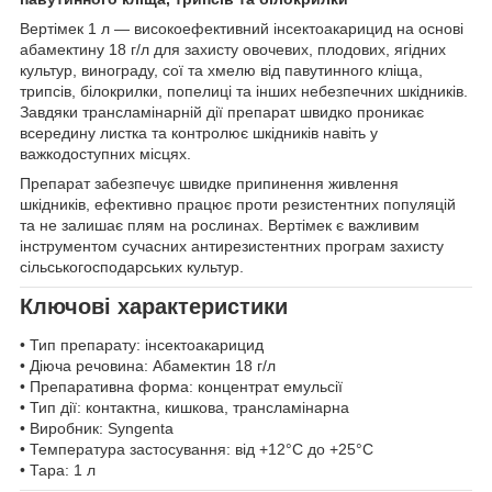
Вертімек 1 л — високоефективний інсектоакарицид на основі
абамектину 18 г/л для захисту овочевих, плодових, ягідних
культур, винограду, сої та хмелю від павутинного кліща,
трипсів, білокрилки, попелиці та інших небезпечних шкідників.
Завдяки трансламінарній дії препарат швидко проникає
всередину листка та контролює шкідників навіть у
важкодоступних місцях.
Препарат забезпечує швидке припинення живлення
шкідників, ефективно працює проти резистентних популяцій
та не залишає плям на рослинах. Вертімек є важливим
інструментом сучасних антирезистентних програм захисту
сільськогосподарських культур.
Ключові характеристики
• Тип препарату: інсектоакарицид
• Діюча речовина: Абамектин 18 г/л
• Препаративна форма: концентрат емульсії
• Тип дії: контактна, кишкова, трансламінарна
• Виробник: Syngenta
• Температура застосування: від +12°C до +25°C
• Тара: 1 л