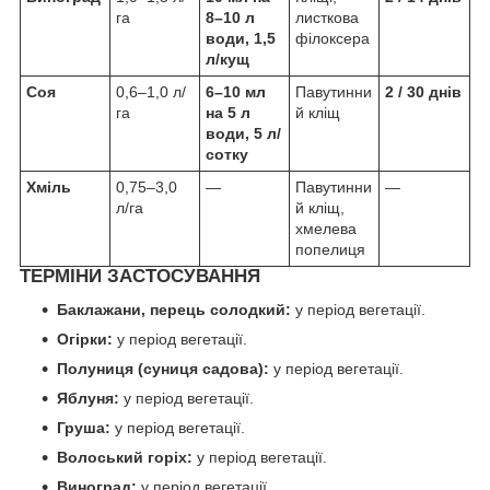
га
8–10 л
листкова
води, 1,5
філоксера
л/кущ
Соя
0,6–1,0 л/
6–10 мл
Павутинни
2 / 30 днів
га
на 5 л
й кліщ
води, 5 л/
сотку
Хміль
0,75–3,0
—
Павутинни
—
л/га
й кліщ,
хмелева
попелиця
ТЕРМІНИ ЗАСТОСУВАННЯ
Баклажани, перець солодкий:
у період вегетації.
Огірки:
у період вегетації.
Полуниця (суниця садова):
у період вегетації.
Яблуня:
у період вегетації.
Груша:
у період вегетації.
Волоський горіх:
у період вегетації.
Виноград:
у період вегетації.