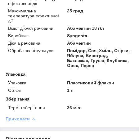
ефективної дії
Максимальна
25 град.
температура ефективної
дії
Вміст діючої речовини
Абамектин 18 г/л
Виробник
Syngenta
Діюча речовина
Абамектин
Оброблювані культури.
Помідор, Соя, Хміль, Огірки,
Яблуня, Виноград,
Баклажан, Груша, Клубника,
Орех, Перец
Упаковка
Упаковка
Пластиковий флакон
Об`єм
1 л
Зберігання
Термін зберігання
36 міс
Приховати