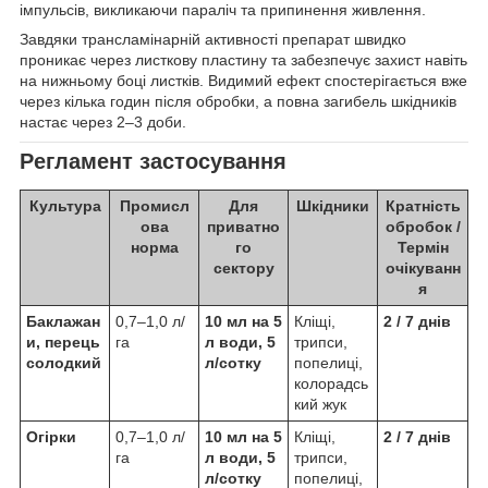
імпульсів, викликаючи параліч та припинення живлення.
Завдяки трансламінарній активності препарат швидко
проникає через листкову пластину та забезпечує захист навіть
на нижньому боці листків. Видимий ефект спостерігається вже
через кілька годин після обробки, а повна загибель шкідників
настає через 2–3 доби.
Регламент застосування
Культура
Промисл
Для
Шкідники
Кратність
ова
приватно
обробок /
норма
го
Термін
сектору
очікуванн
я
Баклажан
0,7–1,0 л/
10 мл на 5
Кліщі,
2 / 7 днів
и, перець
га
л води, 5
трипси,
солодкий
л/сотку
попелиці,
колорадсь
кий жук
Огірки
0,7–1,0 л/
10 мл на 5
Кліщі,
2 / 7 днів
га
л води, 5
трипси,
л/сотку
попелиці,