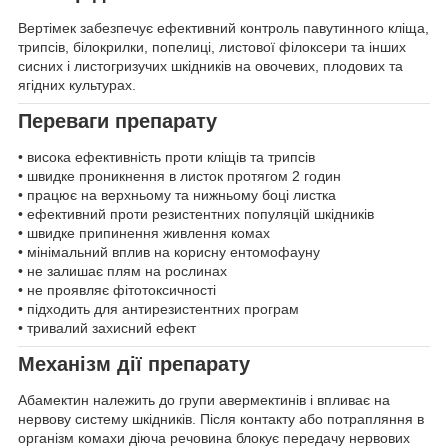
Вертімек забезпечує ефективний контроль павутинного кліща,
трипсів, білокрилки, попелиці, листової філоксери та інших
сисних і листогризучих шкідників на овочевих, плодових та
ягідних культурах.
Переваги препарату
• висока ефективність проти кліщів та трипсів
• швидке проникнення в листок протягом 2 годин
• працює на верхньому та нижньому боці листка
• ефективний проти резистентних популяцій шкідників
• швидке припинення живлення комах
• мінімальний вплив на корисну ентомофауну
• не залишає плям на рослинах
• не проявляє фітотоксичності
• підходить для антирезистентних програм
• тривалий захисний ефект
Механізм дії препарату
Абамектин належить до групи авермектинів і впливає на
нервову систему шкідників. Після контакту або потрапляння в
організм комахи діюча речовина блокує передачу нервових