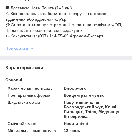
🚚 Доставка: Нова Пошта (1–3 дні)
⚠️ Відправка великогабаритного товару — вантажне
відділення або адресний кур’єр
💳 Оплата: готівка при отриманні, оплата на реквізити ФОП,
Пром-оплата, безготівковий розрахунок
📞 Консультація: (097) 144-55-09 Агроном-Експерт
Приховати
Характеристики
Основні
Характер дії пестициду
Виборчого
Препаративна форма
Концентрат емульсії
Шкідливий об'єкт
Павутинний кліщ,
Колорадський жук, Кліщі,
Пильщик, Тріпс, Медяниця,
Білокрилка
Хімічний склад
Неорганічні
Мінімальна температура
12 град.