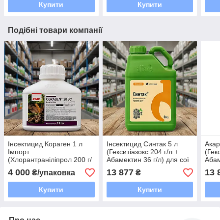
Купити
Купити
Подібні товари компанії
Інсектицид Кораген 1 л
Інсектицид Синтак 5 л
Акар
Імпорт
(Гекситіазокс 204 г/л +
(Гек
(Хлорантраніліпрол 200 г/
Абамектин 36 г/л) для сої
Абам
л) — захист картоплі,
та соняшнику від
паву
4 000
13 877
13 
₴/упаковка
₴
кукурудзи та саду від
павутинного кліща
та с
колорадського жука
Купити
Купити