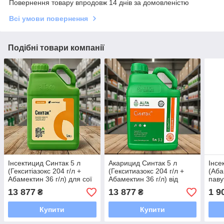
Повернення товару впродовж 14 днів за домовленістю
Всі умови повернення
Подібні товари компанії
Інсектицид Синтак 5 л
Акарицид Синтак 5 л
Інсе
(Гекситіазокс 204 г/л +
(Гекситиазокс 204 г/л +
(Аба
Абамектин 36 г/л) для сої
Абамектин 36 г/л) від
паву
та соняшнику від
павутинного кліща на сої
трип
13 877
13 877
1 9
₴
₴
павутинного кліща
та соняшнику
Купити
Купити