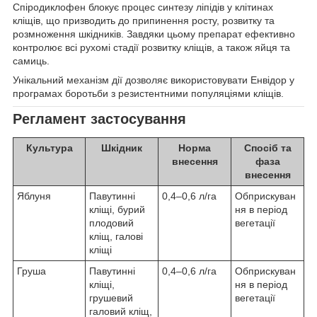
Спіродиклофен блокує процес синтезу ліпідів у клітинах
кліщів, що призводить до припинення росту, розвитку та
розмноження шкідників. Завдяки цьому препарат ефективно
контролює всі рухомі стадії розвитку кліщів, а також яйця та
самиць.
Унікальний механізм дії дозволяє використовувати Енвідор у
програмах боротьби з резистентними популяціями кліщів.
Регламент застосування
Культура
Шкідник
Норма
Спосіб та
внесення
фаза
внесення
Яблуня
Павутинні
0,4–0,6 л/га
Обприскуван
кліщі, бурий
ня в період
плодовий
вегетації
кліщ, галові
кліщі
Груша
Павутинні
0,4–0,6 л/га
Обприскуван
кліщі,
ня в період
грушевий
вегетації
галовий кліщ,