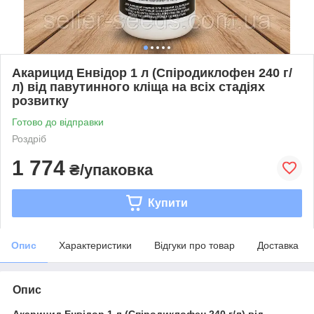
Акарицид Енвідор 1 л (Спіродиклофен 240 г/
л) від павутинного кліща на всіх стадіях
розвитку
Готово до відправки
Роздріб
1 774
₴/упаковка
Купити
Опис
Характеристики
Відгуки про товар
Доставка
Опис
Акарицид Енвідор 1 л (Спіродиклофен 240 г/л) від