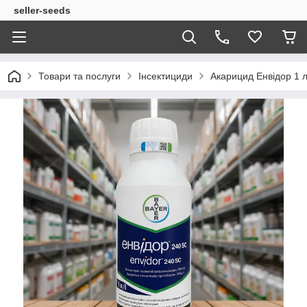
seller-seeds
Товари та послуги
Інсектициди
Акарицид Енвідор 1 л