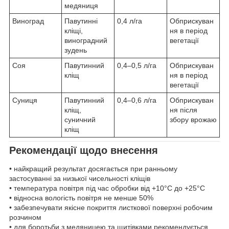
медяниця
Виноград
Павутинні
0,4 л/га
Обприскуван
кліщі,
ня в період
виноградний
вегетації
зудень
Соя
Павутинний
0,4–0,5 л/га
Обприскуван
кліщ
ня в період
вегетації
Суниця
Павутинний
0,4–0,6 л/га
Обприскуван
кліщ,
ня після
суничний
збору врожаю
кліщ
Рекомендації щодо внесення
• найкращий результат досягається при ранньому
застосуванні за низької чисельності кліщів
• температура повітря під час обробки від +10°C до +25°C
• відносна вологість повітря не менше 50%
• забезпечувати якісне покриття листкової поверхні робочим
розчином
• для боротьби з медяницею та щитівками рекомендується