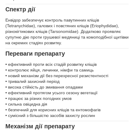
Спектр дії
Енвідор забезпечує контроль павутинних кліщів
(Tetranychidae), галових і повстяних кліщів (Eriophydidae),
різнокігтикових кліщів (Tarsonomidae). Додатково проявляє
супутню дію проти грушевої медяниці та комоподібної щитівки
на окремих стадіях розвитку.
Переваги препарату
• ефективний проти всіх стадій розвитку кліщів
• контролює яйця, личинки, німфи та самиць
• новий механізм дії без перехресної резистентності
• тривалий захисний період
• висока стійкість до змивання опадами
• ефективний протягом усього сезону вегетації
• працює за різних погодних умов
• сильна овіцидна дія
• безпечний для корисних кліщів та ентомофагів
• сумісний з більшістю засобів захисту рослин
Механізм дії препарату