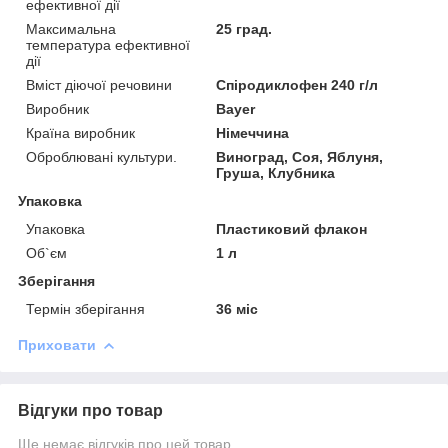
ефективної дії
Максимальна
25 град.
температура ефективної
дії
Вміст діючої речовини
Спіродиклофен 240 г/л
Виробник
Bayer
Країна виробник
Німеччина
Оброблювані культури.
Виноград, Соя, Яблуня,
Груша, Клубника
Упаковка
Упаковка
Пластиковий флакон
Об`єм
1 л
Зберігання
Термін зберігання
36 міс
Приховати
Відгуки про товар
Ще немає відгуків про цей товар