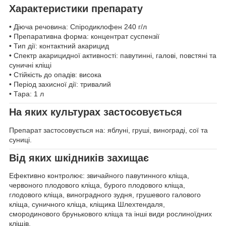
Характеристики препарату
• Діюча речовина: Спіродиклофен 240 г/л
• Препаративна форма: концентрат суспензії
• Тип дії: контактний акарицид
• Спектр акарицидної активності: павутинні, галові, повстяні та
суничні кліщі
• Стійкість до опадів: висока
• Період захисної дії: тривалий
• Тара: 1 л
На яких культурах застосовується
Препарат застосовується на: яблуні, груші, винограді, сої та
суниці.
Від яких шкідників захищає
Ефективно контролює: звичайного павутинного кліща,
червоного плодового кліща, бурого плодового кліща,
глодового кліща, виноградного зудня, грушевого галового
кліща, суничного кліща, кліщика Шлехтендаля,
смородинового брунькового кліща та інші види рослиноїдних
кліщів.