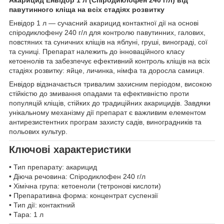
павутинного кліща на всіх стадіях розвитку
Енвідор 1 л — сучасний акарицид контактної дії на основі
спіродиклофену 240 г/л для контролю павутинних, галових,
повстяних та суничних кліщів на яблуні, груші, винограді, сої
та суниці. Препарат належить до інноваційного класу
кетоенолів та забезпечує ефективний контроль кліщів на всіх
стадіях розвитку: яйце, личинка, німфа та доросла самиця.
Енвідор відзначається тривалим захисним періодом, високою
стійкістю до змивання опадами та ефективністю проти
популяцій кліщів, стійких до традиційних акарицидів. Завдяки
унікальному механізму дії препарат є важливим елементом
антирезистентних програм захисту садів, виноградників та
польових культур.
Ключові характеристики
• Тип препарату: акарицид
• Діюча речовина: Спіродиклофен 240 г/л
• Хімічна група: кетоеноли (тетронові кислоти)
• Препаративна форма: концентрат суспензії
• Тип дії: контактний
• Тара: 1 л