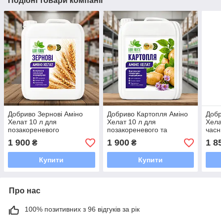
Подібні товари компанії
Добриво Зернові Аміно
Добриво Картопля Аміно
Добр
Хелат 10 л для
Хелат 10 л для
Хела
позакореневого
позакореневого та
часн
підживлення зернових
кореневого підживлення
інши
1 900
1 900
1 8
₴
₴
культур
картоплі
Купити
Купити
Про нас
100% позитивних з 96 відгуків за рік