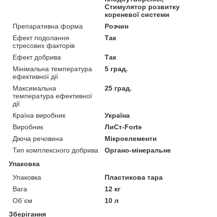
Стимулятор розвитку
кореневої системи
Препаративна форма
Розчин
Ефект подолання
Так
стресових факторів
Ефект добрива
Так
Мінімальна температура
5 град.
ефективної дії
Максимальна
25 град.
температура ефективної
дії
Країна виробник
Україна
Виробник
ЛиСт-Forte
Діюча речовина
Мікроелементи
Тип комплексного добрива
Органо-мінеральне
Упаковка
Упаковка
Пластикова тара
Вага
12 кг
Об`єм
10 л
Зберігання