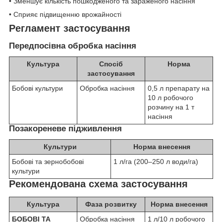
• Зменшує кількість пошкодженого та зараженого насіння
• Сприяє підвищенню врожайності
Регламент застосування
Передпосівна обробка насіння
Культура
Спосіб
Норма
застосування
Бобові культури
Обробка насіння
0,5 л препарату на
10 л робочого
розчину на 1 т
насіння
Позакореневе підживлення
Культури
Норма внесення
Бобові та зернобобові
1 л/га (200–250 л води/га)
культури
Рекомендована схема застосування
Культура
Фаза розвитку
Норма внесення
БОБОВІ ТА
Обробка насіння
1 л/10 л робочого