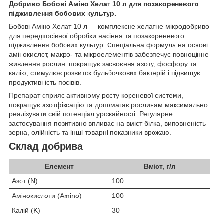
Добриво Бобові Аміно Хелат 10 л для позакореневого
підживлення бобових культур.
Бобові Аміно Хелат 10 л — комплексне хелатне мікродобриво
для передпосівної обробки насіння та позакореневого
підживлення бобових культур. Спеціальна формула на основі
амінокислот, макро- та мікроелементів забезпечує повноцінне
живлення рослин, покращує засвоєння азоту, фосфору та
калію, стимулює розвиток бульбочкових бактерій і підвищує
продуктивність посівів.
Препарат сприяє активному росту кореневої системи,
покращує азотфіксацію та допомагає рослинам максимально
реалізувати свій потенціал урожайності. Регулярне
застосування позитивно впливає на вміст білка, виповненість
зерна, олійність та інші товарні показники врожаю.
Склад добрива
Елемент
Вміст, г/л
Азот (N)
100
Амінокислоти (Amino)
100
Калій (K)
30