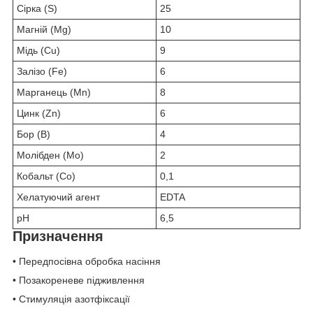
Сірка (S)
25
Магній (Mg)
10
Мідь (Cu)
9
Залізо (Fe)
6
Марганець (Mn)
8
Цинк (Zn)
6
Бор (B)
4
Молібден (Mo)
2
Кобальт (Co)
0,1
Хелатуючий агент
EDTA
рН
6,5
Призначення
• Передпосівна обробка насіння
• Позакореневе підживлення
• Стимуляція азотфіксації