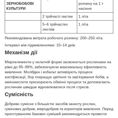
ЗЕРНОБОБОВІ
розчину на 1 т
КУЛЬТУРИ
насіння
2 трійчасті листки
1 л/га
5–6 трійчастих
1 л/га
листків
Рекомендована витрата робочого розчину: 200–250 л/га.
Інтервал між підживленнями: 10–14 днів.
Механізм дії
Мікроелементи у хелатній формі засвоюються рослинами на
рівні до 95–98%, забезпечуючи максимальну ефективність
живлення. Молібден і кобальт активізують процеси
азотфіксації, бор покращує цвітіння та зав'язування бобів, а
амінокислоти прискорюють обмінні процеси та допомагають
рослинам швидше відновлюватися після стресів.
Сумісність
Добриво сумісне з більшістю засобів захисту рослин,
гумінових добрив, мікродобрив та коректорів живлення. Перед
приготуванням бакових сумішей рекомендується провести