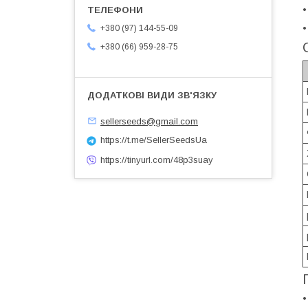
•
•
+380 (97) 144-55-09
+380 (66) 959-28-75
sellerseeds@gmail.com
https://t.me/SellerSeedsUa
https://tinyurl.com/48p3suay
•