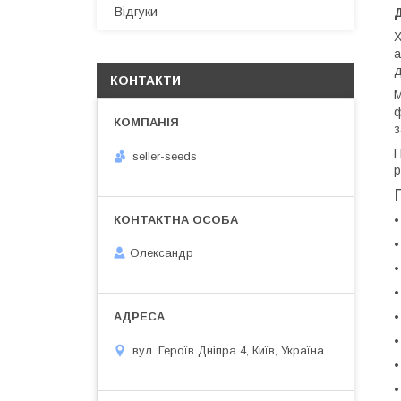
Відгуки
Д
Х
а
д
КОНТАКТИ
М
ф
з
П
seller-seeds
р
•
•
Олександр
•
•
•
•
вул. Героїв Дніпра 4, Київ, Україна
•
•