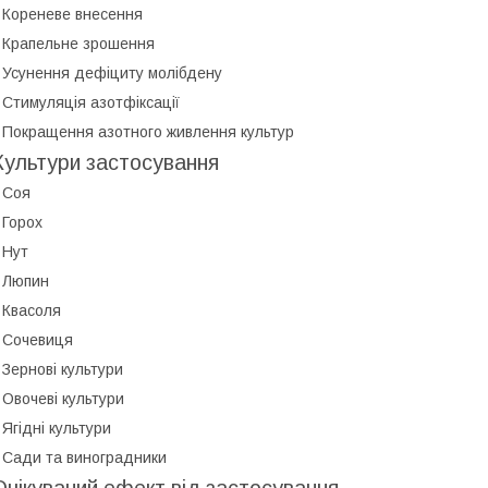
 Кореневе внесення
 Крапельне зрошення
 Усунення дефіциту молібдену
 Стимуляція азотфіксації
 Покращення азотного живлення культур
Культури застосування
 Соя
 Горох
 Нут
 Люпин
 Квасоля
 Сочевиця
 Зернові культури
 Овочеві культури
 Ягідні культури
 Сади та виноградники