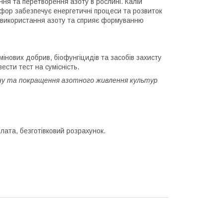
ня та перетворення азоту в рослині. Калій
фор забезпечує енергетичні процеси та розвиток
ь використання азоту та сприяє формуванню
мінових добрив, біофунгіцидів та засобів захисту
сти тест на сумісність.
ну та покращення азотного живлення культур
лата, безготівковий розрахунок.