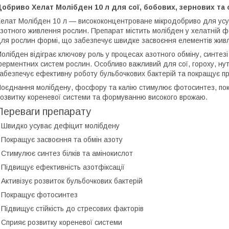
обриво Хелат Молібден 10 л для сої, бобових, зернових та
елат Молібден 10 л — висококонцентроване мікродобриво для ус
зотного живлення рослин. Препарат містить молібден у хелатній фо
ля рослин формі, що забезпечує швидке засвоєння елементів живл
олібден відіграє ключову роль у процесах азотного обміну, синтезі а
ерментних систем рослин. Особливо важливий для сої, гороху, нуту
абезпечує ефективну роботу бульбочкових бактерій та покращує пр
оєднання молібдену, фосфору та калію стимулює фотосинтез, покр
озвитку кореневої системи та формуванню високого врожаю.
Переваги препарату
 Швидко усуває дефіцит молібдену
 Покращує засвоєння та обмін азоту
 Стимулює синтез білків та амінокислот
 Підвищує ефективність азотфіксації
 Активізує розвиток бульбочкових бактерій
 Покращує фотосинтез
 Підвищує стійкість до стресових факторів
 Сприяє розвитку кореневої системи