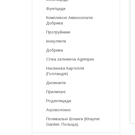
Фунгіциди
Комплексні Амінохелатні
Добрива
Протруйники
Інокулянти
Добрива
Сітка затіняюча Agrimpex
Насіннєва Картопля
(Голландія)
Десиканти
Прилипачі
Родентициди
Агроволокно
Поливальні Шланги (Khayner
Garden, Польща)