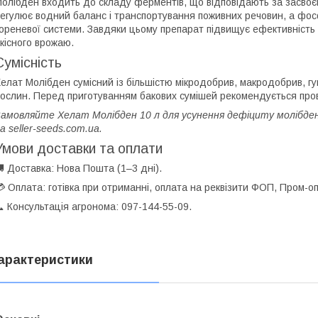
олібден входить до складу ферментів, що відповідають за засвоєн
егулює водний баланс і транспортування поживних речовин, а фос
ореневої системи. Завдяки цьому препарат підвищує ефективніст
кісного врожаю.
Сумісність
елат Молібден сумісний із більшістю мікродобрив, макродобрив, гу
ослин. Перед приготуванням бакових сумішей рекомендується прове
амовляйте Хелат Молібден 10 л для усунення дефіциту молібде
а seller-seeds.com.ua.
Умови доставки та оплати
 Доставка: Нова Пошта (1–3 дні).
 Оплата: готівка при отриманні, оплата на реквізити ФОП, Пром-оп
 Консультація агронома: 097-144-55-09.
арактеристики