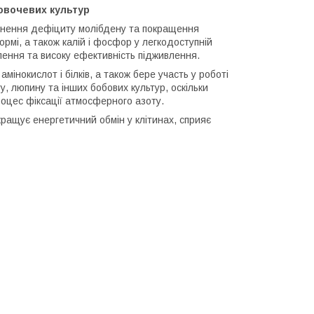
 овочевих культур
унення дефіциту молібдену та покращення
рмі, а також калій і фосфор у легкодоступній
ення та високу ефективність підживлення.
мінокислот і білків, а також бере участь у роботі
, люпину та інших бобових культур, оскільки
оцес фіксації атмосферного азоту.
ащує енергетичний обмін у клітинах, сприяє