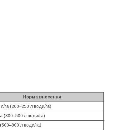
Норма внесення
 л/га (200–250 л води/га)
га (300–500 л води/га)
 (500–800 л води/га)