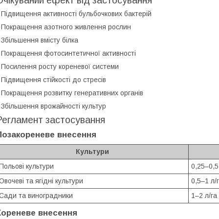
Очікуваний ефект від застосування
 Підвищення активності бульбочкових бактерій
 Покращення азотного живлення рослин
 Збільшення вмісту білка
 Покращення фотосинтетичної активності
 Посилення росту кореневої системи
 Підвищення стійкості до стресів
 Покращення розвитку генеративних органів
 Збільшення врожайності культур
Регламент застосування
Позакореневе внесення
Культури
Польові культури
0,25–0,5
Овочеві та ягідні культури
0,5–1 л/
Сади та виноградники
1–2 л/га
Кореневе внесення