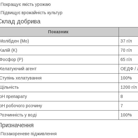
 Покращує якість урожаю
 Підвищує врожайність культур
Склад добрива
Показник
Молібден (Mo)
37 г/л
Калій (K)
70 г/л
Фосфор (P)
65 г/л
Хелатуючий агент
ОЕДФ / 
Ступінь хелатування
100%
Щільність
1200 г/л
рН препарату
8
рН робочого розчину
7
Розчинність у воді
100%
Призначення
 Позакореневе підживлення