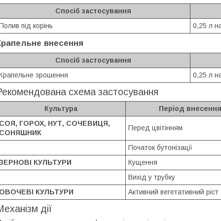
Спосіб застосування
Полив під корінь
0,25 л н
Крапельне внесення
Спосіб застосування
Крапельне зрошення
0,25 л н
Рекомендована схема застосування
Культура
Період внесенн
СОЯ, ГОРОХ, НУТ, СОЧЕВИЦЯ,
Перед цвітінням
СОНЯШНИК
Початок бутонізації
ЗЕРНОВІ КУЛЬТУРИ
Кущення
Вихід у трубку
ОВОЧЕВІ КУЛЬТУРИ
Активний вегетативний ріст
Механізм дії